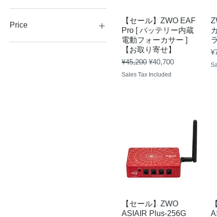
Quick View
【セール】ZWO EAF
Z
Price
Pro [ バッテリー内蔵
カ
電動フォーカサー ]
【お取り寄せ】
Pr
¥
¥6,400
¥2,090,900
Regular Price
Sale Price
¥45,200
¥40,700
Sa
Sales Tax Included
Quick View
【セール】ZWO
ASIAIR Plus-256G
A