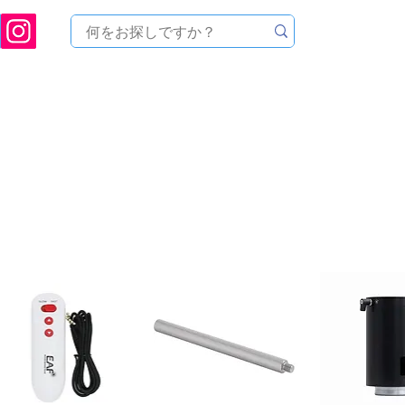
ukuoka Prefecture [Astronomical House TOMITA] Astronomical Telescope Sales | Equi
中のセール
製品を探す
メンテナンス
イベント