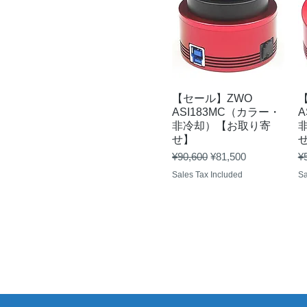
Quick View
【セール】ZWO
ASI183MC（カラー・
A
非冷却）【お取り寄
せ】
Regular Price
Sale Price
Re
¥90,600
¥81,500
¥
Sales Tax Included
Sa