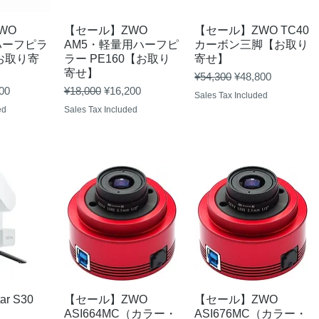
View
Quick View
Quick View
WO
【セール】ZWO
【セール】ZWO TC40
ハーフピラ
AM5・軽量用ハーフピ
カーボン三脚【お取り
【お取り寄
ラー PE160【お取り
寄せ】
寄せ】
Regular Price
Sale Price
¥54,300
¥48,800
Price
Regular Price
Sale Price
00
¥18,000
¥16,200
Sales Tax Included
ed
Sales Tax Included
View
Quick View
Quick View
r S30
【セール】ZWO
【セール】ZWO
ASI664MC（カラー・
ASI676MC（カラー・