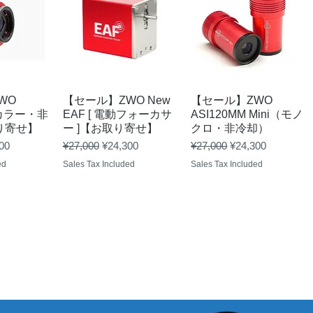
View
Quick View
Quick View
WO
【セール】ZWO New
【セール】ZWO
(カラー・非
EAF [ 電動フォーカサ
ASI120MM Mini（モノ
り寄せ】
ー ]【お取り寄せ】
クロ・非冷却）
Price
Regular Price
Sale Price
Regular Price
Sale Price
00
¥27,000
¥24,300
¥27,000
¥24,300
ed
Sales Tax Included
Sales Tax Included