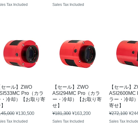
les Tax Included
Sales Tax Included
Quick View
Quick View
Quick 
【セール】ZWO
【セール】ZWO
【セール】Z
SI533MC Pro（カラ
ASI294MC Pro（カラ
ASI2600MC
ー・冷却）【お取り寄
ー・冷却）【お取り寄
ラー・冷却
せ】
せ】
寄せ】
gular Price
Sale Price
Regular Price
Sale Price
Regular Price
Sale
145,000
¥130,500
¥181,300
¥163,200
¥272,100
¥244
les Tax Included
Sales Tax Included
Sales Tax Includ