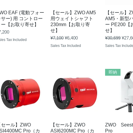
Quick View
Quick View
Quick 
WO EAF (電動フォー
【セール】ZWO AM5
【セール】Z
サー) 用 コントロー
用ウェイトシャフト
AM5・新型
ラー【お取り寄せ】
230mm【お取り寄
ー PE200
せ】
せ】
ice
7,200
Regular Price
Sale Price
Regular Price
Sale 
¥7,100
¥6,400
¥30,699
¥27,6
les Tax Included
Sales Tax Included
Sales Tax Includ
即納
Quick View
Quick View
Quick 
【セール】ZWO
【セール】ZWO
ZWO Seesta
SI4400MC Pro（カ
ASI6200MC Pro（カ
Pro