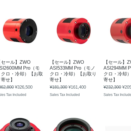
Quick View
Quick View
Quick 
【セール】ZWO
【セール】ZWO
【セール】Z
SI2600MM Pro（モ
ASI533MM Pro（モノ
ASI294MM 
ノクロ・冷却）【お取
クロ・冷却）【お取り
クロ・冷却
り寄せ】
寄せ】
寄せ】
gular Price
Sale Price
Regular Price
Sale Price
Regular Price
Sale
362,800
¥326,500
¥181,300
¥161,400
¥232,300
¥209
les Tax Included
Sales Tax Included
Sales Tax Includ