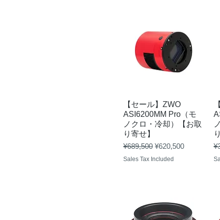
Quick View
【セール】ZWO
ASI6200MM Pro（モ
A
ノクロ・冷却）【お取
り寄せ】
Regular Price
Sale Price
Re
¥689,500
¥620,500
¥
Sales Tax Included
Sa