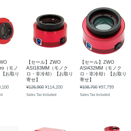
View
Quick View
Quick View
WO
【セール】ZWO
【セール】ZWO
Pro（モノ
ASI183MM（モノク
ASI432MM（モノク
）【お取り
ロ・非冷却）【お取り
ロ・非冷却）【お取り
寄せ】
寄せ】
 Price
Regular Price
Sale Price
Regular Price
Sale Price
,100
¥126,900
¥114,200
¥108,700
¥97,799
ed
Sales Tax Included
Sales Tax Included