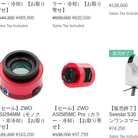
ラー・冷却）【お取り
ラー・冷却）【お取り
Price
¥138,600
寄せ】
寄せ】
Sales Tax Includ
gular Price
Sale Price
Regular Price
Sale Price
544,300
¥489,900
¥689,500
¥620,500
les Tax Included
Sales Tax Included
販売終了
Quick View
Quick View
Quick 
【セール】ZWO
【セール】ZWO
【販売終了
SI294MM（モノク
ASI585MC Pro（カラ
Seestar S
ロ・非冷却）【お取り
ー・冷却）【お取り寄
ンワンスマ
寄せ】
せ】
Price
¥74,250
gular Price
Sale Price
Regular Price
Sale Price
181,300
¥163,200
¥108,700
¥97,799
Sales Tax Includ