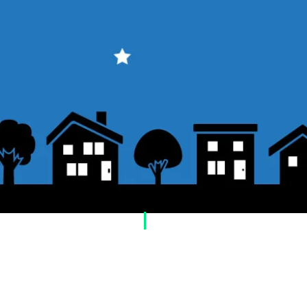
​Usage guide
About how to order
1. Select a product and click the "Add to Cart"