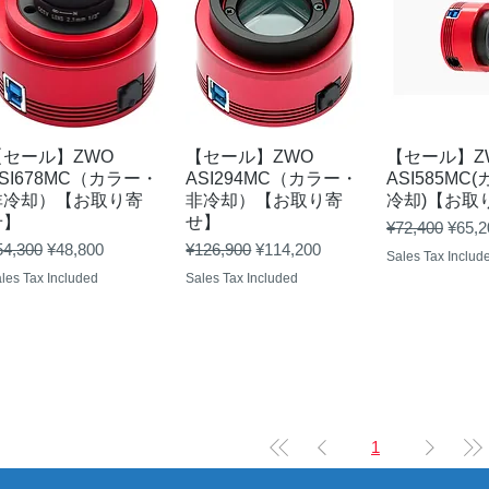
Quick View
Quick View
Quick 
【セール】ZWO
【セール】ZWO
【セール】Z
SI678MC（カラー・
ASI294MC（カラー・
ASI585MC
非冷却）【お取り寄
非冷却）【お取り寄
冷却)【お取
せ】
せ】
Regular Price
Sale 
¥72,400
¥65,2
gular Price
Sale Price
Regular Price
Sale Price
54,300
¥48,800
¥126,900
¥114,200
Sales Tax Includ
les Tax Included
Sales Tax Included
1