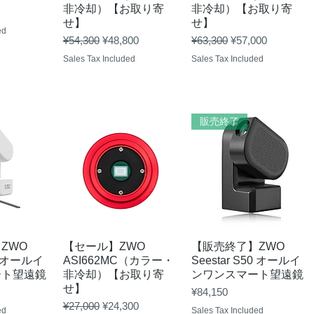
非冷却）【お取り寄
非冷却）【お取り寄
せ】
せ】
ed
Regular Price
Sale Price
Regular Price
Sale Price
¥54,300
¥48,800
¥63,300
¥57,000
Sales Tax Included
Sales Tax Included
販売終了
View
Quick View
Quick View
】ZWO
【セール】ZWO
【販売終了】ZWO
30 オールイ
ASI662MC（カラー・
Seestar S50 オールイ
ート望遠鏡
非冷却）【お取り寄
ンワンスマート望遠鏡
せ】
Price
¥84,150
Regular Price
Sale Price
¥27,000
¥24,300
ed
Sales Tax Included