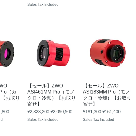
Sales Tax Included
View
Quick View
Quick View
WO
【セール】ZWO
【セール】ZWO
 Pro（カ
ASI461MM Pro（モノ
ASI183MM Pro（モノ
）【お取り
クロ・冷却）【お取り
クロ・冷却）【お取り
寄せ】
寄せ】
 Price
Regular Price
Sale Price
Regular Price
Sale Price
,800
¥2,323,200
¥2,090,900
¥181,300
¥161,400
ed
Sales Tax Included
Sales Tax Included