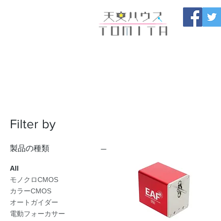
Onojo City, F
Maintenance |
HOME
新しいページ
開催
ブログ
お問い合わせ
Filter by
製品の種類
All
モノクロCMOS
カラーCMOS
オートガイダー
電動フォーカサー