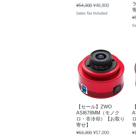
Regular Price
Sale Price
¥54,300
¥48,800
Sales Tax Included
Re
¥
Sa
Quick View
【セール】ZWO
ASI678MM（モノク
A
ロ・非冷却）【お取り
寄せ】
Regular Price
Sale Price
Re
¥63,300
¥57,000
¥