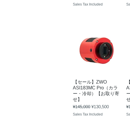
Sales Tax Included
Sa
Quick View
【セール】ZWO
ASI183MC Pro（カラ
A
ー・冷却）【お取り寄
せ】
Regular Price
Sale Price
Re
¥145,000
¥130,500
¥
Sales Tax Included
Sa