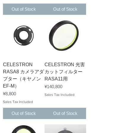
Out of Stock
Out of Stock
CELESTRON
CELESTRON 光害
RASA8 カメラアダ
カットフィルター
プター（キヤノン
RASA11用
EF-M）
Price
¥140,800
Price
¥8,800
Sales Tax Included
Sales Tax Included
Out of Stock
Out of Stock