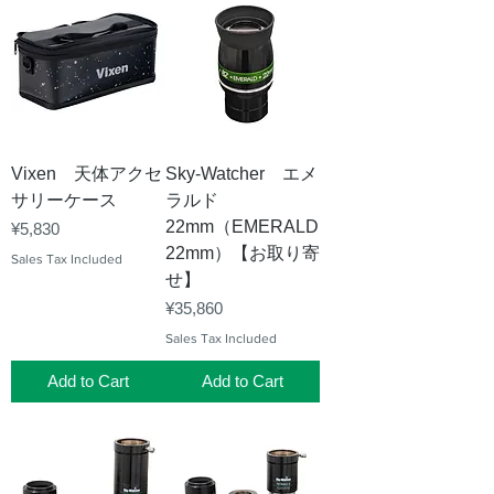
Vixen 天体アクセ
Sky-Watcher エメ
サリーケース
ラルド
22mm（EMERALD
Price
¥5,830
22mm）【お取り寄
Sales Tax Included
せ】
Price
¥35,860
Sales Tax Included
Add to Cart
Add to Cart