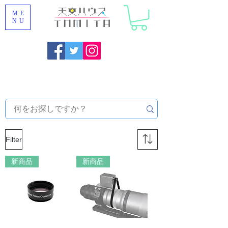
ME
NU
Onojo City, Fukuoka Prefecture [Astronomical House
TOMITA] Astronomical Telescope Sales | Equipment and
Observatory Maintenance |
Filter
新商品
新商品