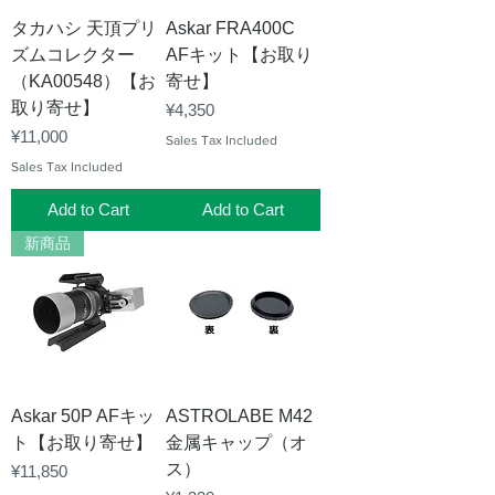
タカハシ 天頂プリ
Askar FRA400C
ズムコレクター
AFキット【お取り
（KA00548）【お
寄せ】
取り寄せ】
Price
¥4,350
Price
¥11,000
Sales Tax Included
Sales Tax Included
Add to Cart
Add to Cart
新商品
Askar 50P AFキッ
ASTROLABE M42
ト【お取り寄せ】
金属キャップ（オ
ス）
Price
¥11,850