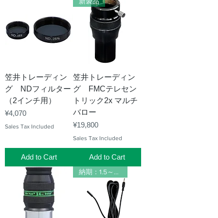
新製品
笠井トレーディン
笠井トレーディン
グ NDフィルター
グ FMCテレセン
（2インチ用）
トリック2x マルチ
バロー
Price
¥4,070
Price
¥19,800
Sales Tax Included
Sales Tax Included
Add to Cart
Add to Cart
納期：1.5～2ヶ月