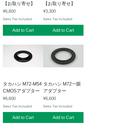
【お取り寄せ】
【お取り寄せ】
Price
Price
¥6,600
¥3,300
Sales Tax Included
Sales Tax Included
Add to Cart
Add to Cart
タカハシ M72-M54
タカハシ M72一眼
CMOSアダプター
アダプター
Price
Price
¥6,600
¥6,600
Sales Tax Included
Sales Tax Included
Add to Cart
Add to Cart