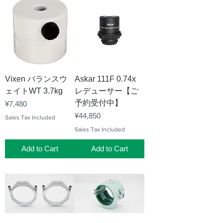
Vixen バランスウ
Askar 111F 0.74x
ェイトWT 3.7kg
レデューサー【ご
予約受付中】
Price
¥7,480
Price
¥44,850
Sales Tax Included
Sales Tax Included
Add to Cart
Add to Cart