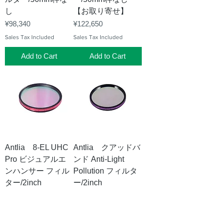
し
【お取り寄せ】
Price
Price
¥98,340
¥122,650
Sales Tax Included
Sales Tax Included
Add to Cart
Add to Cart
Antlia 8-EL UHC
Antlia クアッドバ
Pro ビジュアルエ
ンド Anti-Light
ンハンサー フィル
Pollution フィルタ
ター/2inch
ー/2inch
Price
Price
¥19,470
¥32,450
Sales Tax Included
Sales Tax Included