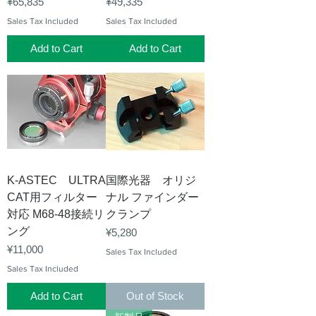
Price
Price
¥65,835
¥49,335
Sales Tax Included
Sales Tax Included
Add to Cart
Add to Cart
K-ASTEC ULTRA
国際光器 オリジ
CAT用フィルター
ナル ファインダー
対応 M68-48接続リ
クランプ
ング
Price
¥5,280
Price
¥11,000
Sales Tax Included
Sales Tax Included
Add to Cart
Out of Stock