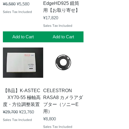
EdgeHD925 鏡筒
Regular Price
Sale Price
¥6,580
¥5,580
用【お取り寄せ】
Sales Tax Included
Price
¥17,820
Sales Tax Included
Add to Cart
Add to Cart
【B品】K-ASTEC
CELESTRON
XY70-55 極軸高
RASA8 カメラアダ
度・方位調整装置
プター（ソニーE
用）
Regular Price
Sale Price
¥29,700
¥23,760
Price
¥8,800
Sales Tax Included
Sales Tax Included