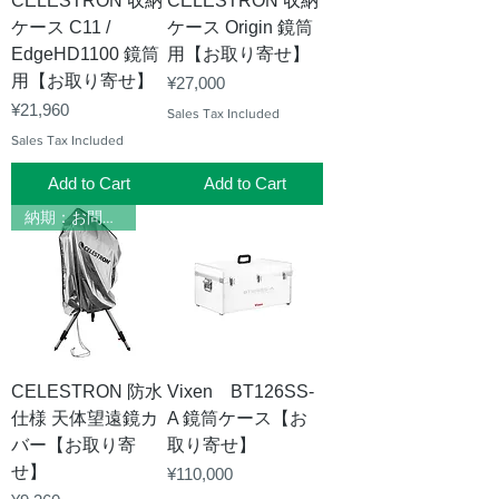
CELESTRON 収納
CELESTRON 収納
ケース C11 /
ケース Origin 鏡筒
EdgeHD1100 鏡筒
用【お取り寄せ】
用【お取り寄せ】
Price
¥27,000
Price
¥21,960
Sales Tax Included
Sales Tax Included
Add to Cart
Add to Cart
納期：お問い合わせください
CELESTRON 防水
Vixen BT126SS-
仕様 天体望遠鏡カ
A 鏡筒ケース【お
バー【お取り寄
取り寄せ】
せ】
Price
¥110,000