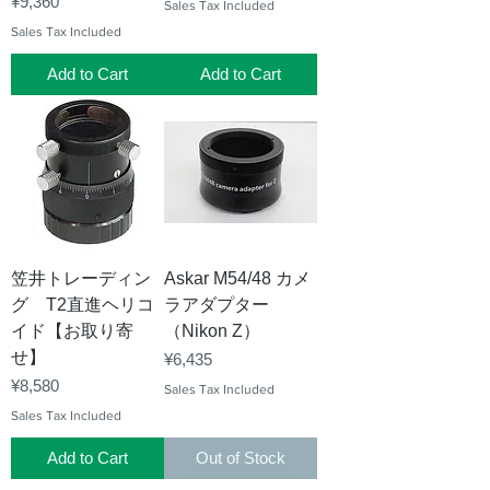
Price
¥9,360
Sales Tax Included
Sales Tax Included
Add to Cart
Add to Cart
笠井トレーディン
Askar M54/48 カメ
グ T2直進ヘリコ
ラアダプター
イド【お取り寄
（Nikon Z）
せ】
Price
¥6,435
Price
¥8,580
Sales Tax Included
Sales Tax Included
Add to Cart
Out of Stock