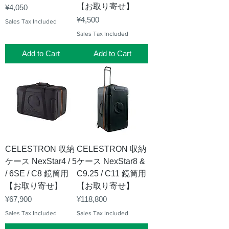
【お取り寄せ】
Price
¥4,050
Price
¥4,500
Sales Tax Included
Sales Tax Included
Add to Cart
Add to Cart
CELESTRON 収納
CELESTRON 収納
ケース NexStar4 / 5
ケース NexStar8 &
/ 6SE / C8 鏡筒用
C9.25 / C11 鏡筒用
【お取り寄せ】
【お取り寄せ】
Price
Price
¥67,900
¥118,800
Sales Tax Included
Sales Tax Included