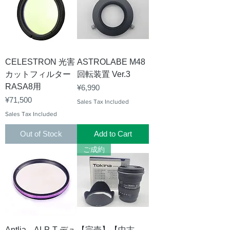
CELESTRON 光害
ASTROLABE M48
カットフィルター
回転装置 Ver.3
RASA8用
Price
¥6,990
Price
¥71,500
Sales Tax Included
Sales Tax Included
Out of Stock
Add to Cart
ご成約
Antlia ALP-T デュ
【完売】【中古