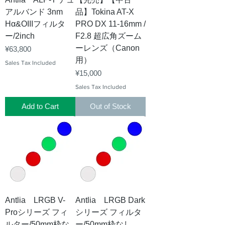
アルバンド 3nm
品】Tokina AT-X
Hα&OIIIフィルタ
PRO DX 11-16mm /
ー/2inch
F2.8 超広角ズーム
ーレンズ（Canon
Price
¥63,800
用）
Sales Tax Included
Price
¥15,000
Sales Tax Included
Add to Cart
Out of Stock
Antlia LRGB V-
Antlia LRGB Dark
Proシリーズ フィ
シリーズ フィルタ
ルター/50mm枠な
ー/50mm枠なし