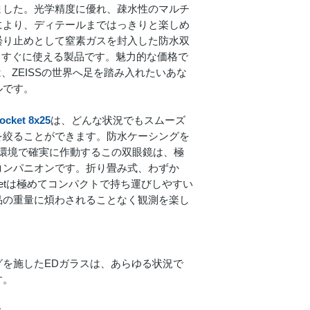
有効対物レンズ径
ました。光学精度に優れ、疎水性のマルチ
により、ディテールまではっきりと楽しめ
光透過率
曇り止めとして窒素ガスを封入した防水双
境でもすぐに使える製品です。魅力的な価格で
射出瞳径
鏡は、ZEISSの世界へ足を踏み入れたいあな
ルです。
薄暮係数
ocket 8x25
は、どんな状況でもスムーズ
1,000mでの視界 (y
を絞ることができます。防水ケーシングを
°Cの環境で確実に作動するこの双眼鏡は、極
見かけ視野角
コンパニオンです。折り畳み式、わずか
至近距離フォーカ
Pocketは極めてコンパクトで持ち運びしやすい
品の重量に煩わされることなく観測を楽し
視度補正範囲
射出瞳距離
を施したEDガラスは、あらゆる状況で
瞳孔間距離
す。
レンズの種類