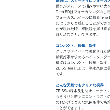
快適に、スピーディにフォーカ
動きがスムースで掴みやすい大き
Terra EDはフォーカシング
フォーカスホイールに載るTerr
にはっきりと感じることができ
かが現れた時、双眼鏡を握り直
絞り込むことができます。
コンパクト、軽量、堅牢
グラスファイバーで強化された防水ケ
然愛好家が求めるハイスタンダ
構造はコンパクト、軽量、堅牢
ZEISS Terra EDは、半
です。
どんな天気でもクリアな視界
ZEISSの疎水反射防止コーテ
もきりりと鮮明にコントラスト
のおかげでどんな気象条件でも
ことができます。