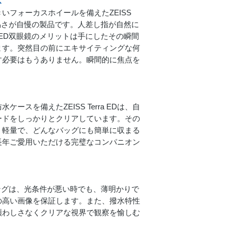
ス
いフォーカスホイールを備えたZEISS
プリズムシステム
のし易さが自慢の製品です。人差し指が自然に
a ED双眼鏡のメリットは手にしたその瞬間
LotuTec | 窒素充填
ます。突然目の前にエキサイティングな何
す必要はもうありません。瞬間的に焦点を
耐水性
作動温度
ースを備えたZEISS Terra EDは、自
長さ
ードをしっかりとクリアしています。その
。軽量で、どんなバッグにも簡単に収まる
瞳孔間距離65㎜
永久的に長年ご愛用いただける完璧なコンパニオン
重量
ィングは、光条件が悪い時でも、薄明かりで
の高い画像を保証します。また、撥水特性
煩わしさなくクリアな視界で観察を愉しむ