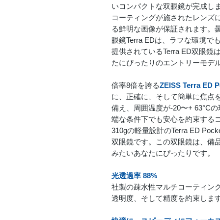
いコンパクトな双眼鏡が完成し
コーティングが施されたレンズ
る鮮明な画像が保証されます。
眼鏡Terra EDは、ラフな環
提供されているTerra ED双眼
たにぴったりのエントリーモデ
倍率8倍を誇る
ZEISS Terra ED P
に、正確に、そして簡単に焦点
備え、周囲温度が-20〜+ 63
端な条件下でも安心を約束する
310gの軽量設計のTerra ED 
双眼鏡です。この双眼鏡は、備
みたいあなたにぴったりです。
光透過率 88%
社製の疎水性マルチコーティング
透明度、そして精度を約束しま