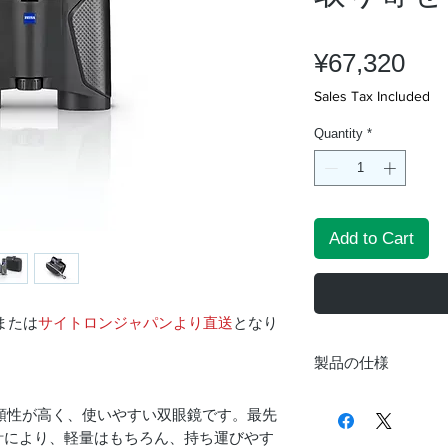
Pri
¥67,320
Sales Tax Included
Quantity
*
Add to Cart
または
サイトロンジャパンより直送
となり
製品の仕様
。
倍率
頼性が高く、使いやすい双眼鏡です。最先
計により、軽量はもちろん、持ち運びやす