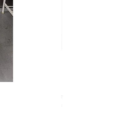
【中古品】ZWO EAF-5V（旧
Price
¥25,000
Sales Tax Included