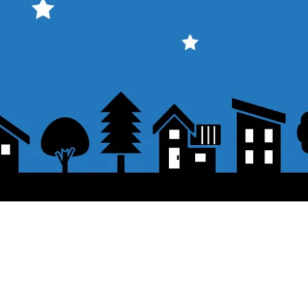
About the displayed price
 button.
・The prices listed in the online shop
opping cart and click "Proceed to