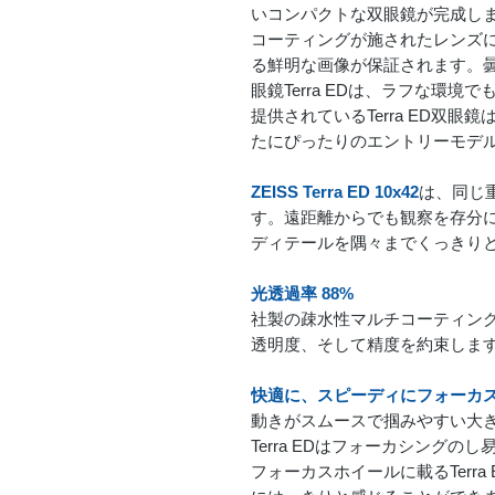
いコンパクトな双眼鏡が完成し
コーティングが施されたレンズ
る鮮明な画像が保証されます。
眼鏡Terra EDは、ラフな環
提供されているTerra ED双眼
たにぴったりのエントリーモデ
ZEISS Terra ED 10x42
は、同じ
す。遠距離からでも観察を存分に満喫
ディテールを隅々までくっきり
光透過率 88%
社製の疎水性マルチコーティング
透明度、そして精度を約束しま
快適に、スピーディにフォーカ
動きがスムースで掴みやすい大き
Terra EDはフォーカシング
フォーカスホイールに載るTerr