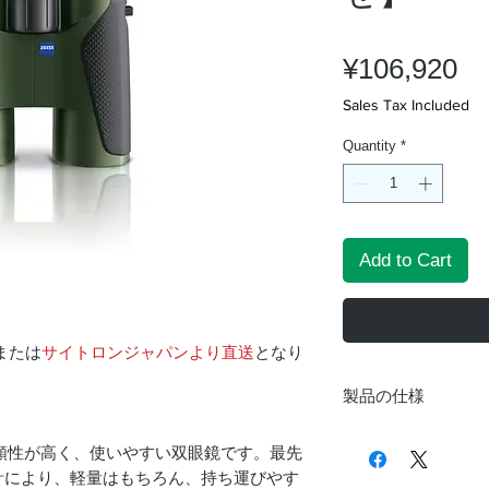
Pr
¥106,920
Sales Tax Included
Quantity
*
Add to Cart
または
サイトロンジャパンより直送
となり
製品の仕様
。
倍率
頼性が高く、使いやすい双眼鏡です。最先
計により、軽量はもちろん、持ち運びやす