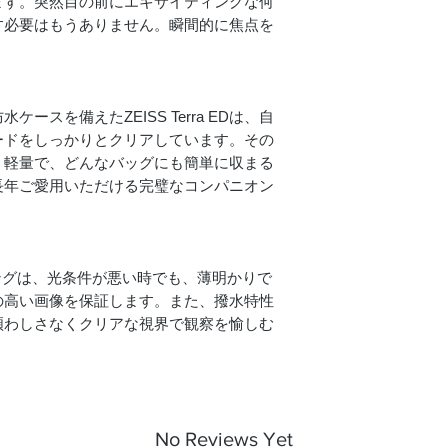
ます。突然目の前にエキサイティングな何
す必要はもうありません。瞬間的に焦点を
プリズムシステム
LotuTec | 窒素充填
ースを備えたZEISS Terra EDは、自
耐水性
ードをしっかりとクリアしています。その
作動温度
。軽量で、どんなバッグにも簡単に収まる
永久的に長年ご愛用いただける完璧なコンパニオン
長さ
瞳孔間距離65㎜
ィングは、光条件が悪い時でも、薄明かりで
の高い画像を保証します。また、撥水特性
重量
煩わしさなくクリアな視界で観察を愉しむ
No Reviews Yet