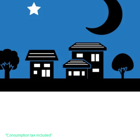
 are
"Consumption tax included"
is the price.