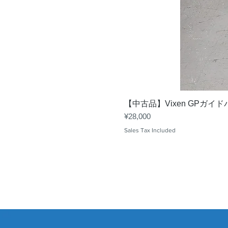
【中古品】Vixen GPガイ
Price
¥28,000
Sales Tax Included