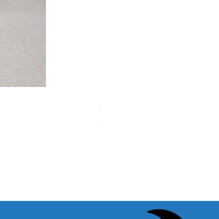
【中古品】タカハシ TS式 65mm
Price
¥50,000
Sales Tax Included