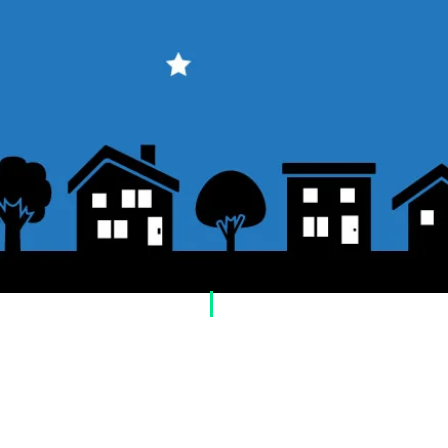
​Usage guide
About how to order
1. Select a product and click the "Add to Cart"
2. Check the items you have added to your sh