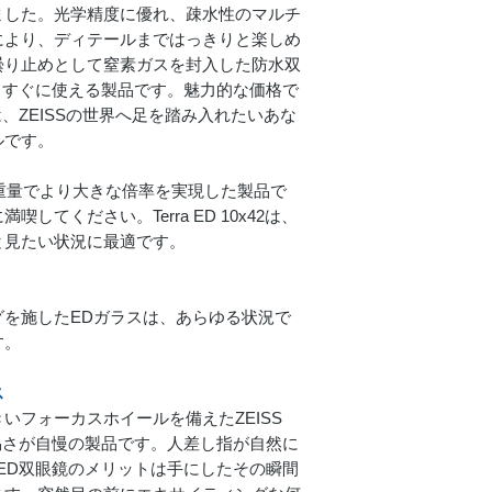
有効対物レンズ径
ました。光学精度に優れ、疎水性のマルチ
により、ディテールまではっきりと楽しめ
光透過率
曇り止めとして窒素ガスを封入した防水双
境でもすぐに使える製品です。魅力的な価格で
射出瞳径
鏡は、ZEISSの世界へ足を踏み入れたいあな
ルです。
薄暮係数
重量でより大きな倍率を実現した製品で
1,000mでの視界 (y
してください。Terra ED 10x42は、
と見たい状況に最適です。
見かけ視野角
至近距離フォーカ
を施したEDガラスは、あらゆる状況で
視度補正範囲
す。
射出瞳距離
ス
いフォーカスホイールを備えたZEISS
瞳孔間距離
のし易さが自慢の製品です。人差し指が自然に
a ED双眼鏡のメリットは手にしたその瞬間
レンズの種類