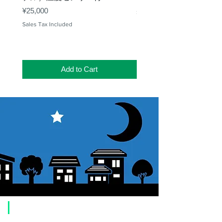
パーツ
ネジ込み／60mm・
Price
¥25,000
Sales Tax Included
取付サ
42mm Tリング用ネジ
Sales Tax Included
イズ
差し込み／50.8mm・
31.7mm（フリップミ
ラー付）
接眼レ
SLV20mm(41倍、実視
Add to Cart
ンズ
界73′)
SLV5mm(165倍,実視
界18′)
三脚
材
大型六角形アルミ製2段
質・
伸縮式(ワンタッチ式)
形式
サイ
長さ807⇔1299mm 高
ズ・
さ(地上
重さ
高)730⇔1156mm
​Usage guide
設置半径
460⇔706mm/5.5kg