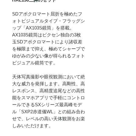
SDアポクロマート屈折を極めたフ
ォトビジュアルタイプ・フラッグシ
ップ「AX103S鏡筒」を搭載。
AX103S鏡筒はビクセン独自の3枚
玉SDアポクロマートにより諸収差
を極限まで抑え、極めてシャープで
ゆがみの少ない像が得られるフォト
ビジュアル鏡筒です。
天体写真撮影や眼視観測において絶
大な威力を発揮します。高剛性、高
レスポンス、高精度追尾などの高性
能をスマホアプリで手軽にコントロ
ールできるSXシリーズ最高峰モデ
ル「SXP2赤道儀WL」との組み合わ
せで、レベルの高い天体観測をお楽
しみいただけます。