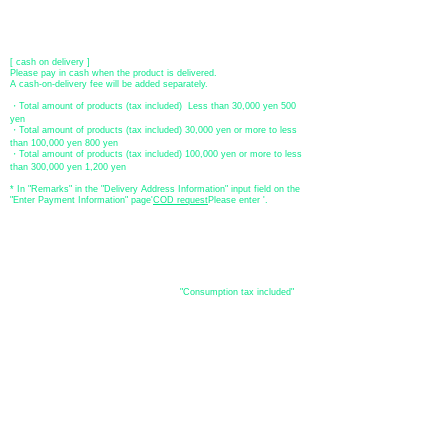
Transfer account: Japan Post Bank 768 branch
セット内容
Account number: Ordinary
2390218
Account name: Yugengaishatomita
SXP2赤道儀WL
​ *Transfer fees are the responsibility of the customer.
AX103S鏡筒
[ cash on delivery ]
Please pay in cash when the product is delivered.
プレートホルダーSX
A cash-on-delivery fee will be added separately.
SXGハーフピラー
・Total amount of products (tax included) Less than 30,000 yen 500
yen
SXG-HAL130三脚
・Total amount of products (tax included) 30,000 yen or more to less
than 100,000 yen 800 yen
接眼レンズ
・Total amount of products (tax included) 100,000 yen or more to less
than 300,000 yen 1,200 yen
* In "Remarks" in the "Delivery Address Information" input field on the
付属品
"Enter Payment Information" page
​'
COD request
Please enter '.
バランスウェイト1.9kg×１
バランスウェイト3.7kg×１
About the
パーツケース
displayed price
カラー星空ガイドブック
・The prices listed in the online shop are
"Consumption tax included"
is
the price.
About delivery and
shipping
​Shipping
・
Nationwide ¥500 (tax included)
・Nationwide shipping is free for purchases totaling 33,000 yen (tax
included) or more.