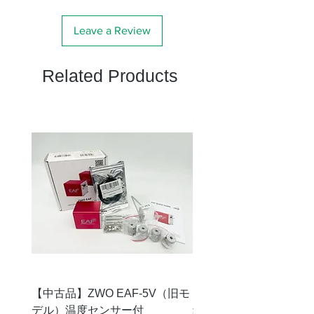
径比
F）
Leave a Review
分解
1.13秒・11.8等
Related Products
能・極
限等級
集光力
肉眼の217倍
サイ
長さ670⇔762mm
ズ・重
外径115mm
さ
6.4kg（本体4.6kg）
ファイ
暗視野ファインダー
ンダー
7倍50mm 実視界7°
接眼部
焦点調
ラックアンドピニオン
節方式
式（クランプ付）
【中古品】ZWO EAF-5V（旧モ
【中古品】タカハシ TP
デル）温度センサー付
Price
¥12,540