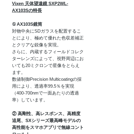
Vixen 天体望遠鏡 SXP2WL-
AX103Sの特長
① AX103S鏡筒
対物中央にSDガラスを配置するこ
とにより、極めて優れた色収差補正
とクリアな鋭像を実現。
さらに、内蔵するフィールドコレク
ターレンズによって、視野周辺にお
いても20ミクロンで星像をとらえ
ます。
数値制御Precision Multicoatingの採
用により、透過率99.5％を実現
（400-700nmで一面あたりの透過
率）しています。
② 高剛性、高レスポンス、高精度
追尾、SXシリーズ最高峰モデルの
高性能をスマホアプリで無線コント