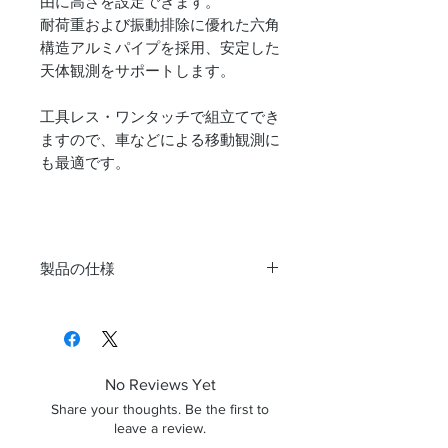
由に高さを設定できます。
耐荷重および振動排除に優れた六角
構造アルミパイプを採用、安定した
天体観測をサポートします。
工具レス・ワンタッチで組立てでき
ますので、車などによる移動観測に
も最適です。
製品の仕様
鏡筒部
対物レ
103mm/3枚玉SDアポ
ンズ／
クロマート,マルチコ
有効径
ーティング
No Reviews Yet
Share your thoughts. Be the first to
焦点距
825mm（F8）
leave a review.
離（口