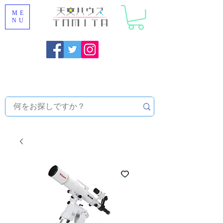
ME
NU
Onojo City, Fukuoka Prefecture [Astronomical House
TOMITA] Astronomical Telescope Sales | Equipment and
Observatory Maintenance |