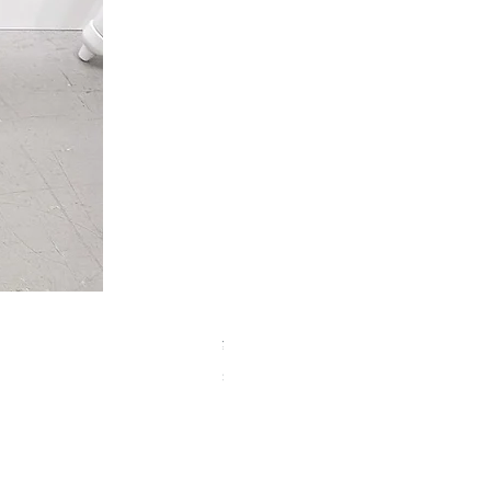
【中古品】タカハシ TS式 65mm
Price
¥50,000
Sales Tax Included