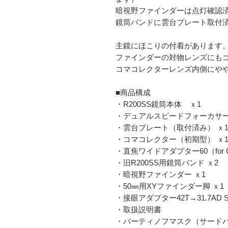
暗視野ファインダーは点灯確認
鏡筒バンドに雲台プレート取付
主鏡にほこりの付着があります
ファインダーの対物レンズにも
コマコレクターレンズ内側にや
■商品構成
・R200SS鏡筒本体 ｘ1
・デュアルスピードフォーカサー
・雲台プレート（取付済み） ｘ
・コマコレクター（初期型） ｘ
・直焦ワイドアダプター60（for 
・旧R200SS用鏡筒バンド ｘ2
・暗視野ファインダー ｘ1
・50㎜用XYファインダー脚 ｘ1
・接眼アダプター42T→31.7AD S
・取扱説明書
・バーティノフマスク（サードパ