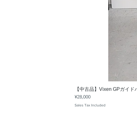
【中古品】Vixen GPガイ
Price
¥28,000
Sales Tax Included