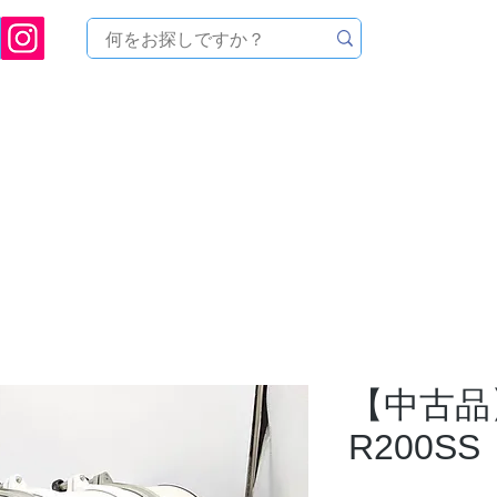
ukuoka Prefecture [Astronomical House TOMITA] Astronomical Telescope Sales | Equi
中のセール
製品を探す
メンテナンス
イベント
【中古品】
R200SS