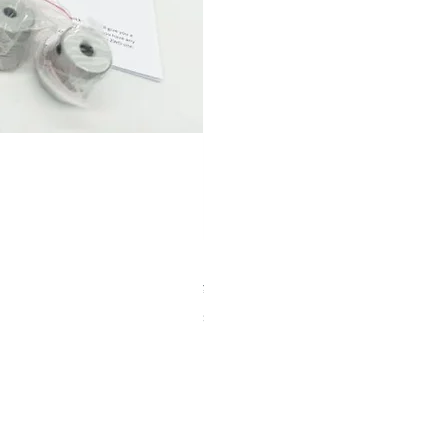
【中古品】タカハシ TPL-9mm
Price
¥12,540
Sales Tax Included