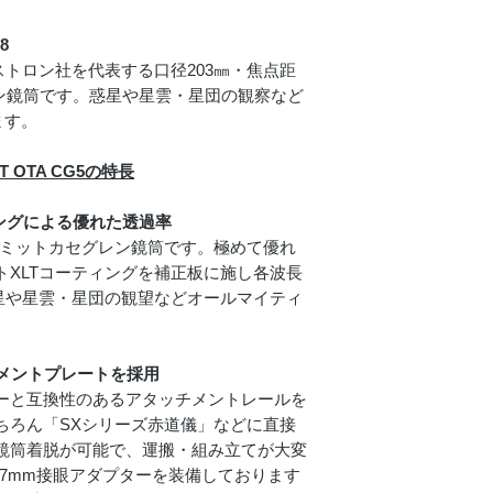
8
焦点距離（口径比
セレストロン社を代表する口径203㎜・焦点距
レン鏡筒です。惑星や星雲・星団の観察など
分解能・極限等級
ます。
集光力
T OTA CG5の特長
サイズ・重さ
ングによる優れた透過率
ュミットカセグレン鏡筒です。極めて優れ
接眼レンズ（31.7
トXLTコーティングを補正板に施し各波長
径）
惑星や星雲・星団の観望などオールマイティ
ファインダー
チメントプレートを採用
接眼部
ーと互換性のあるアタッチメントレールを
パーツ取付サイズ
ちろん「SXシリーズ赤道儀」などに直接
鏡筒着脱が可能で、運搬・組み立てが大変
.7mm接眼アダプターを装備しております