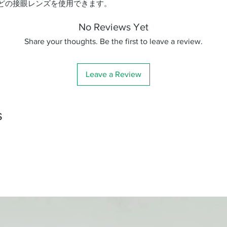
などの接眼レンズを使用できます。
接眼レンズ（31.7
No Reviews Yet
径）
Share your thoughts. Be the first to leave a review.
その他
付属品
Leave a Review
写真撮影
s
太陽観察
付属品
・6 x 30mmファ
・接眼レンズ25mm
・天頂ミラー31.7m
・取扱説明書