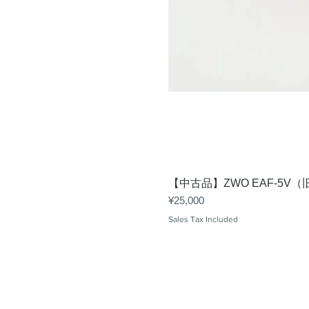
【中古品】ZWO EAF-5
Price
¥25,000
Sales Tax Included