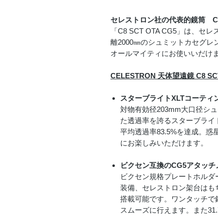
セレストロン社の代表的鏡筒 C
「C8 SCT OTA CG5」は、
離2000㎜のシュミットカセグ
オールマイティにお使いいだけ
CELESTRON 天体望遠鏡 C8 SC
スターブライトXLTコーティ
対物有効径203mm大口径シ
た透過率を誇るスターブライ
平均透過率83.5%を達成。
にお楽しみいただけます。
ビクセン互換のCG5アタッ
ビクセン規格プレートホルダ
装備、セレストロン架台はも
搭載可能です。ワンタッチで
スムーズに行えます。また31