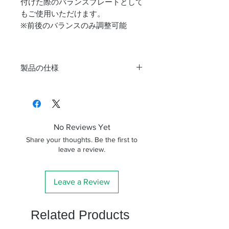
付けた際のバランスプレートとして
もご使用いただけます。
※前後のバランスのみ調整可能
製品の仕様
プ
ビクセン規格/薄型アタッ
レ
チメントプレート規格
ー
ト
No Reviews Yet
規
Share your thoughts. Be the first to
格
leave a review.
機
1/4インチ(メス)×3箇所、
材
3/8インチ(メス)×1箇所、
Leave a Review
取
M6(メス)×4箇所
付
Related Products
ネ
ジ