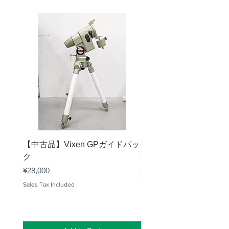
大
182mm×42mm×15mm
き
さ
重
178g
さ
付属品
短ネジ(1/4インチ・長さ9mm)×2
長ネジ(1/4インチ・長さ19mm)×2
ワッシャー×2
六角レンチ 3/16インチ
【中古品】Vixen GPガイドパッ
【中古品】タカハシ TS
六角レンチ 3mm
ク
65mm 屈折赤道儀 D型
Price
Price
¥28,000
¥50,000
Sales Tax Included
Sales Tax Included