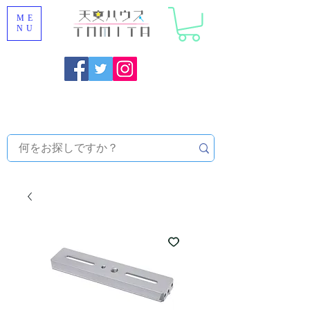
ME
NU
Onojo City, Fukuoka Prefecture [Astronomical House
TOMITA] Astronomical Telescope Sales | Equipment and
Observatory Maintenance |