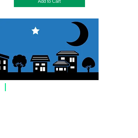
Add to Cart
​Usage guide
About how to order
1. Select a product and click the "Add to Cart" button.
2. Check the items you have added to your shopping cart and click
"Proceed to checkout" or "Proceed to payment: Paypal".
3. Enter the delivery address information.
4. Select shipping method
5. Select payment method [credit/debit card, PayPal,
Offline payment
(bank transfer, postal transfer, cash on delivery)]
6. Confirm your order and click the purchase button.