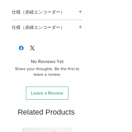
仕様（赤経エンコーダー）
センサー
反射型レーザーセ
仕様（赤緯エンコーダー）
ンサー×2 ※1
センサー
反射型光学センサ
スケール
ガラス製反射型ロ
ー
ータリスケール
スケール
PET製反射型ロー
No Reviews Yet
分解能
0.1秒
タリスケール
Share your thoughts. Be the first to
leave a review.
ピリオデ
＜0.5秒
分解能
0.2秒
ィックエ
rms（typical）
ラー※2
ピリオデ
-
Leave a Review
ィックエ
電源
AXJ赤道儀から供
ラー※
給 DC5V 0.2A
Related Products
電源
AXJ赤道儀から供
端子
D-SUB15PINメス
給 DC5V 0.2A
(AXJ赤道儀と接