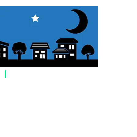
​Usage guide
About how to order
1. Select a product and click the "Add to Cart" button.
2. Check the items you have added to your shopping cart and click
"Proceed to checkout" or "Proceed to payment: Paypal".
3. Enter the delivery address information.
4. Select shipping method
5. Select payment method [credit/debit card, PayPal,
Offline payment
(bank transfer, postal transfer, cash on delivery)]
6. Confirm your order and click the purchase button.