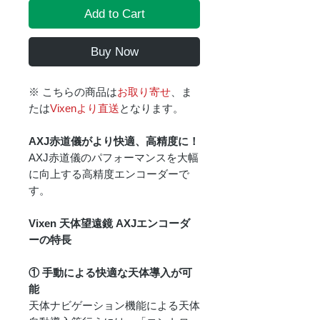
Add to Cart
Buy Now
※ こちらの商品は
お取り寄せ
、ま
たは
Vixenより直送
となります。
AXJ赤道儀がより快適、高精度に！
AXJ赤道儀のパフォーマンスを大幅
に向上する高精度エンコーダーで
す。
Vixen 天体望遠鏡 AXJエンコーダ
ーの特長
① 手動による快適な天体導入が可
能
天体ナビゲーション機能による天体