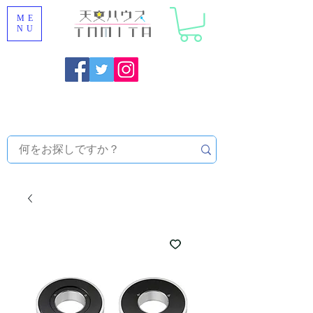
ME
NU
Onojo City, Fukuoka Prefecture [Astronomical House
TOMITA] Astronomical Telescope Sales | Equipment and
Observatory Maintenance |