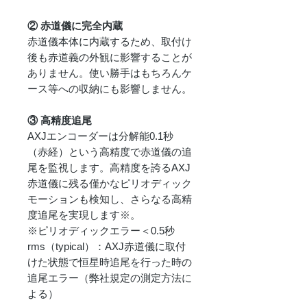
② 赤道儀に完全内蔵
赤道儀本体に内蔵するため、取付け
後も赤道義の外観に影響することが
ありません。使い勝手はもちろんケ
ース等への収納にも影響しません。
③ 高精度追尾
AXJエンコーダーは分解能0.1秒
（赤経）という高精度で赤道儀の追
尾を監視します。高精度を誇るAXJ
赤道儀に残る僅かなピリオディック
モーションも検知し、さらなる高精
度追尾を実現します※。
※ピリオディックエラー＜0.5秒
rms（typical）：AXJ赤道儀に取付
けた状態で恒星時追尾を行った時の
追尾エラー（弊社規定の測定方法に
よる）