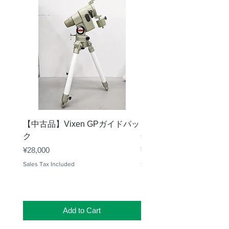
続)
端子
D-SUB9PINメス
(AXJ赤道儀と接
動作温度
0～40℃
続)
大きさ・
Φ99.5×27mm(除・
動作温度
0～40℃
重さ
突起部) 350g
大きさ・
Φ99.5×25mm(除・
※1：本製品はクラス１レーザー製
重さ
突起部) 320g
品です（ 引用規格 IEC60825-
1:2014 ）
※2：AXJ赤道儀に取付けた状態で
※：AXJ赤道儀に取付けた状態で恒
恒星時追尾を行った時の追尾エラー
【中古品】Vixen GPガイドパッ
【中古品】タカハシ TS
星時追尾を行った時の追尾エラー
（Vixen規定の測定方法による）
ク
65mm 屈折赤道儀 D型
（Vixen規定の測定方法による）
Price
Price
¥28,000
¥50,000
Sales Tax Included
Sales Tax Included
Add to Cart