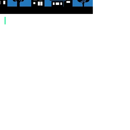
​Usage guide
About how to order
1. Select a product and click the "Add to Cart" button.
2. Check the items you have added to your shopping cart and click
"Proceed to checkout" or "Proceed to payment: Paypal".
3. Enter the delivery address information.
4. Select shipping method
5. Select payment method [credit/debit card, PayPal,
Offline payment
(bank transfer, postal transfer, cash on delivery)]
6. Confirm your order and click the purchase button.
About payment
You can choose to pay by credit card, Paypal, or bank transfer
(prepayment).
●
credit card payment
[VISA, MasterCard, JCB, American Express, DISCOVER, Diners
Club
] is available. Only lump sum payment is accepted as payment
method.
​ (Don't worry, the input contents such as card information will be
encrypted with SSL before being sent.)
●Paypal payment
You can pay with Paypal by credit card or bank account.