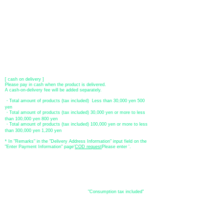
●Offline payment (bank transfer, postal transfer, cash on delivery)
[Regional Bank]
Transfer account: Bank of Fukuoka, Kasuga branch
Account number: Ordinary 23232
​ account name: Yu) Tomita
​ *Transfer fees are the responsibility of the customer.
[postal transfer]
Transfer account: Japan Post Bank 768 branch
Account number: Ordinary
2390218
Account name: Yugengaishatomita
​ *Transfer fees are the responsibility of the customer.
[ cash on delivery ]
Please pay in cash when the product is delivered.
A cash-on-delivery fee will be added separately.
・Total amount of products (tax included) Less than 30,000 yen 500
yen
・Total amount of products (tax included) 30,000 yen or more to less
than 100,000 yen 800 yen
・Total amount of products (tax included) 100,000 yen or more to less
than 300,000 yen 1,200 yen
* In "Remarks" in the "Delivery Address Information" input field on the
"Enter Payment Information" page
​'
COD request
Please enter '.
About the
displayed price
・The prices listed in the online shop are
"Consumption tax included"
is
the price.