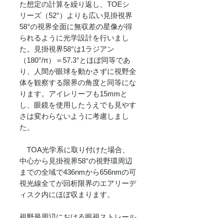
た想定の計算を繰り返し、TOEシ
リーズ（52°）よりも広い見掛視界
58°の視界全面に無収差の星像が得
られるように光学設計を行いまし
た。見掛視界58°は1ラジアン
（180°/π）＝57.3°とほぼ同等であ
り、人間が眼球を動かさずに視野全
体を観察する限界の角度と同等にな
ります。アイレリーフも15mmと
し、眼鏡を使用したうえでも見やす
さは変わらないように考慮しまし
た。
TOA光学系に取り付けた場合、
中心から見掛視界58°の視野環周辺
までの全域で436nmから656nmの可
視光線全てが回析限界のエアリーデ
ィスク内にほぼ収まります。
視野最周辺における眼視ストレール