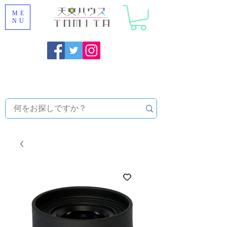
ME
NU
Onojo City, Fukuoka Prefecture [Astronomical House
TOMITA] Astronomical Telescope Sales | Equipment and
Observatory Maintenance |