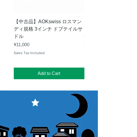
【中古品】AOKswiss ロスマン
【中古品】Vixen GP
ディ規格 3インチ ドブテイルサ
ク
ドル
Price
¥28,000
Price
¥11,000
Sales Tax Included
Sales Tax Included
Add to Cart