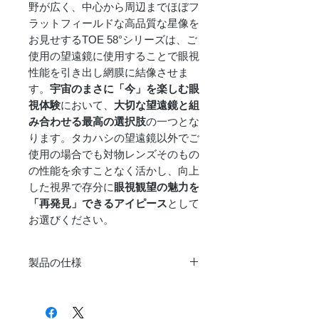
野が広く、中心から周辺までほぼフ
ラットフィールドな高品質な星像を
お見せするTOE 58°シリーズは、ご
使用の望遠鏡に使用することで眼視
性能を引き出し網膜に結像させま
す。
宇宙のまさに「今」を楽しむ眼
視体験
において、
大切な望遠鏡と組
み合わせる最高の選択肢
の一つとな
ります。タカハシの望遠鏡以外でご
使用の場合でも対物レンズそのもの
の性能を余すことなく活かし、向上
した視界で存分に
眼視観望の魅力を
「再発見」できるアイピース
として
お選びください。
製品の仕様
機種名
TOE-5.5mm 58°
【KA00616】