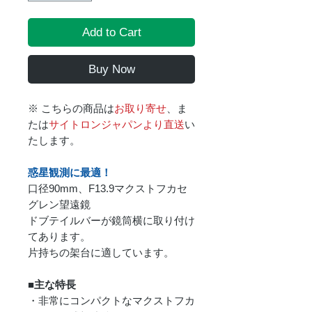
Add to Cart
Buy Now
※ こちらの商品は
お取り寄せ
、ま
たは
サイトロンジャパンより直送
い
たします。
惑星観測に最適！
口径90mm、F13.9マクストフカセ
グレン望遠鏡
ドブテイルバーが鏡筒横に取り付け
てあります。
片持ちの架台に適しています。
■主な特長
・非常にコンパクトなマクストフカ