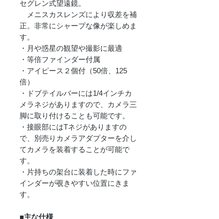
セグレン式望遠鏡。
メニスカスレンズにより収差を補
正。非常にシャープな像が楽しめま
す。
・月や惑星の観望や撮影に最適
・等倍ファインダー付属
・アイピース２個付（50倍、125
倍）
・ドブテイルバーには1/4インチカ
メラネジがありますので、カメラ三
脚に取り付けることも可能です。
・接眼部にはTネジがありますの
で、別売りカメラアダプターを介し
てカメラを装着することが可能で
す。
・片持ちの架台に装着した時にファ
インダーが覗きやすい位置にきま
す。
■主な仕様