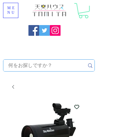
ME
NU
Onojo City, Fukuoka Prefecture [Astronomical House
TOMITA] Astronomical Telescope Sales | Equipment and
Observatory Maintenance |