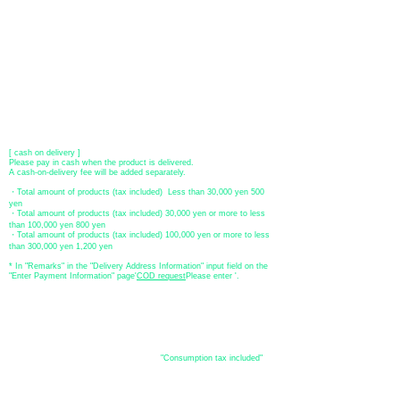
●Offline payment (bank transfer, postal transfer, cash on delivery)
[Regional Bank]
Transfer account: Bank of Fukuoka, Kasuga branch
Account number: Ordinary 23232
​ account name: Yu) Tomita
​ *Transfer fees are the responsibility of the customer.
[postal transfer]
Transfer account: Japan Post Bank 768 branch
Account number: Ordinary
2390218
Account name: Yugengaishatomita
​ *Transfer fees are the responsibility of the customer.
[ cash on delivery ]
Please pay in cash when the product is delivered.
A cash-on-delivery fee will be added separately.
・Total amount of products (tax included) Less than 30,000 yen 500
yen
・Total amount of products (tax included) 30,000 yen or more to less
than 100,000 yen 800 yen
・Total amount of products (tax included) 100,000 yen or more to less
than 300,000 yen 1,200 yen
* In "Remarks" in the "Delivery Address Information" input field on the
"Enter Payment Information" page
​'
COD request
Please enter '.
About the
displayed price
・The prices listed in the online shop are
"Consumption tax included"
is
the price.