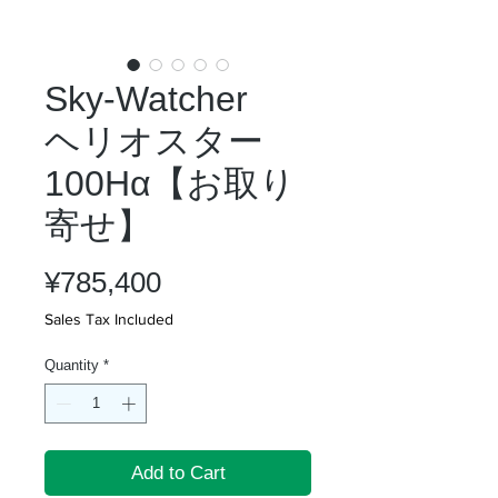
Sky-Watcher
ヘリオスター
100Hα【お取り
寄せ】
Price
¥785,400
Sales Tax Included
Quantity
*
Add to Cart