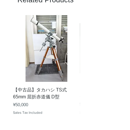
ブロ
20mm
ッキ
ング
フィ
ルタ
ーフ
ィル
ター
の直
径
鏡筒
約700mm（ソーラーダ
長
イアゴナル含まず）
【中古品】タカハシ TS式
【中古品】ZWO EAF-
質量
約6kg（ソーラーダイア
65mm 屈折赤道儀 D型
デル）温度センサー付
ゴナル、アイピース含
Price
Price
¥50,000
¥25,000
む）
Sales Tax Included
Sales Tax Included
付属
ソーラーダイアゴナル
品
（ブロッキングフィルタ