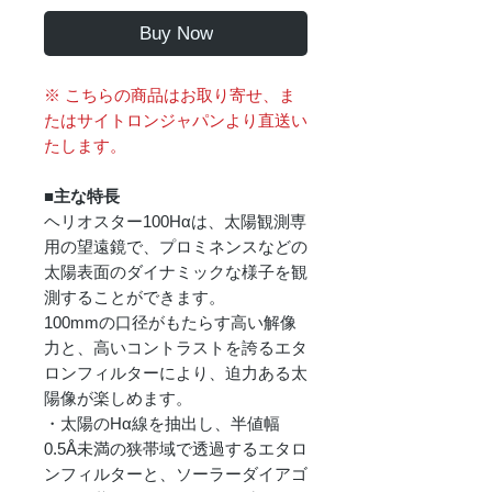
Buy Now
※ こちらの商品はお取り寄せ、ま
たはサイトロンジャパンより直送い
たします。
■主な特長
ヘリオスター100Hαは、太陽観測専
用の望遠鏡で、プロミネンスなどの
太陽表面のダイナミックな様子を観
測することができます。
100mmの口径がもたらす高い解像
力と、高いコントラストを誇るエタ
ロンフィルターにより、迫力ある太
陽像が楽しめます。
・太陽のHα線を抽出し、半値幅
0.5Å未満の狭帯域で透過するエタロ
ンフィルターと、ソーラーダイアゴ