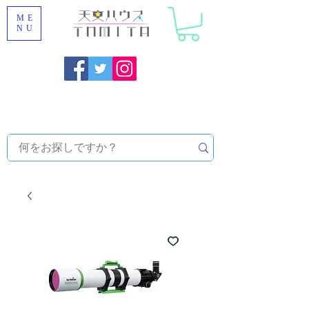
ME
NU
Onojo City, Fukuoka Prefecture [Astronomical House
TOMITA] Astronomical Telescope Sales | Equipment and
Observatory Maintenance |