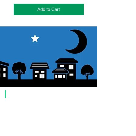
ー）、ソーラーガイド、
22mmアイピース、鏡筒
Add to Cart
バンド、ドブテイルバー
（45mm幅狭タイプ）、
遮光板、ケース
​Usage guide
About how to order
1. Select a product and click the "Add to Cart" button.
2. Check the items you have added to your shopping cart and click
"Proceed to checkout" or "Proceed to payment: Paypal".
3. Enter the delivery address information.
4. Select shipping method