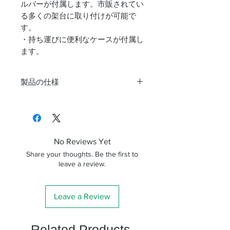
ルバーが付属します。市販されてい
る多くの架台に取り付けが可能で
す。
・持ち運びに便利なケースが付属し
ます。
製品の仕様
口径
100mm
焦点
760mm
距離
No Reviews Yet
Share your thoughts. Be the first to
対物
アクロマート
leave a review.
レン
ズ
Leave a Review
半値
＜0.5Å
幅
Related Products