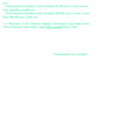
yen
・Total amount of products (tax included) 30,000 yen or more to less
than 100,000 yen 800 yen
・Total amount of products (tax included) 100,000 yen or more to less
than 300,000 yen 1,200 yen
* In "Remarks" in the "Delivery Address Information" input field on the
"Enter Payment Information" page
​'
COD request
Please enter '.
About the
displayed price
・The prices listed in the online shop are
"Consumption tax included"
is
the price.
About delivery and
shipping
​Shipping
・
Nationwide ¥500 (tax included)
・Nationwide shipping is free for purchases totaling 33,000 yen (tax
included) or more.
*Excludes some products such as used items and consignment items.
●Shipping conditions
・After receiving your order, in-stock items will be shipped within 7
business days after confirmation of payment.
●Shipping method
・Delivery companies include Japan Post (Yu-Pack) / Yamato