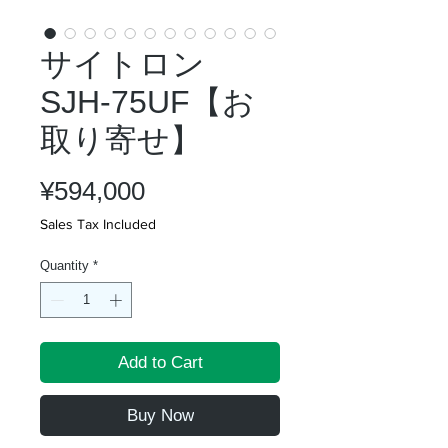
サイトロン
SJH-75UF【お
取り寄せ】
Price
¥594,000
Sales Tax Included
Quantity
*
Add to Cart
Buy Now