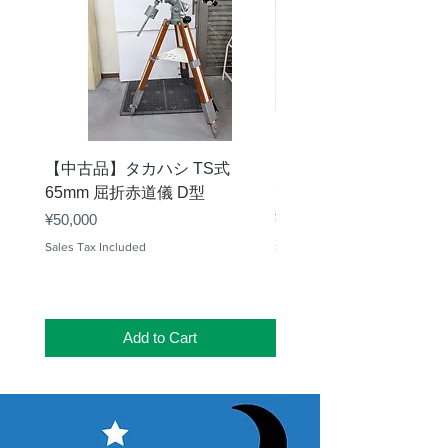
全長
収納時 376mm
伸長時 472mm（ド
ローチューブ繰込
み時）
鏡筒部直
φ100mm
径
【中古品】タカハシ TS式
【中古品】ZWO EAF-
65mm 屈折赤道儀 D型
デル）温度センサー付
フード外
φ115mm
Price
Price
¥50,000
¥25,000
径
Sales Tax Included
Sales Tax Included
質量
約4.3kg（鏡筒の
み）
筒外焦点
約106mm（回転装
Add to Cart
位置
置後端から焦点面
まで）
ドローチ
約58mm
ューブ繰