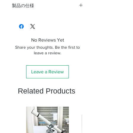
製品の仕様
口径
75mm
焦点距離
375mm
No Reviews Yet
口径比
F5
Share your thoughts. Be the first to
leave a review.
イメージ
φ44mm
サークル
Leave a Review
レンズ構
6群6枚（うちSDガ
成
ラス2枚、EDガラ
Related Products
ス１枚使用）
分解能
1.55秒角
極限等級
11.1等
集光力
114倍