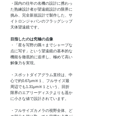
・国内の往年の名機の設計に携わっ
た熟練設計者が望遠鏡設計の限界に
挑み、完全新規設計で製作した、サ
イトロンジャパンのフラッグシップ
天体望遠鏡です。
目指したのは究極の点像
・「星を写野の隅々までシャープな
点に写す」という望遠鏡の基本的な
機能を徹底的に追求し、極めて高い
解像力を実現。
・スポットダイアグラム直径は、中
心で約0.67μm※１、フルサイズ最
周辺でも1.31μm※１という、回折
限界のエアリーディスクよりも遥か
に小さな値で設計されています。
・フルサイズカメラの視野全体、ど