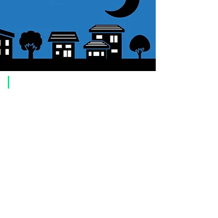
り出し量
​Usage guide
About how to order
1. Select a product and click the "Add to Cart" button.
2. Check the items you have added to your shopping cart and click
"Proceed to checkout" or "Proceed to payment: Paypal".
3. Enter the delivery address information.
4. Select shipping method
5. Select payment method [credit/debit card, PayPal,
Offline payment
(bank transfer, postal transfer, cash on delivery)]
6. Confirm your order and click the purchase button.
About payment
You can choose to pay by credit card, Paypal, or bank transfer
(prepayment).
●
credit card payment