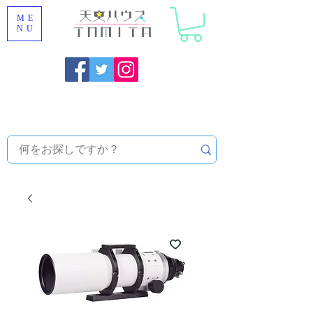
ME
NU
Onojo City, Fukuoka Prefecture [Astronomical House
TOMITA] Astronomical Telescope Sales | Equipment and
Observatory Maintenance |