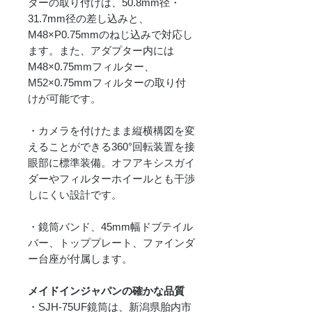
ターの取り付けは、50.8mm径・
31.7mm径の差し込みと、
M48×P0.75mmのねじ込みで対応し
ます。また、アダプター内には
M48×0.75mmフィルター、
M52×0.75mmフィルターの取り付
けが可能です。
・カメラを付けたまま縦横構図を変
えることができる360°回転装置を接
眼部に標準装備。オフアキシスガイ
ダーやフィルターホイールとも干渉
しにくい設計です。
・鏡筒バンド、45mm幅ドブテイル
バー、トッププレート、ファインダ
ー台座が付属します。
メイドインジャパンの確かな品質
・SJH-75UF鏡筒は、新潟県胎内市