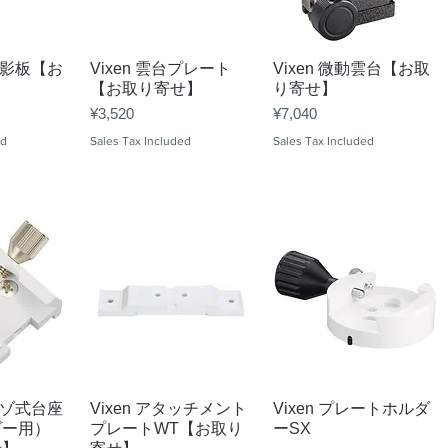
View
Quick View
Quick View
陽投影板【お
Vixen 雲台プレート
Vixen 微動雲台【お取
【お取り寄せ】
り寄せ】
Price
Price
¥3,520
¥7,040
ed
Sales Tax Included
Sales Tax Included
View
Quick View
Quick View
リミゾ式台座
Vixen アタッチメント
Vixen プレートホルダ
ダー用）
プレートWT【お取り
ーSX