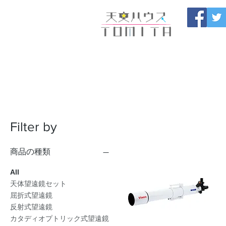
Onojo City, F
Maintenance |
HOME
新しいページ
開催
ブログ
お問い合わせ
Filter by
商品の種類
All
天体望遠鏡セット
屈折式望遠鏡
反射式望遠鏡
カタディオプトリック式望遠鏡