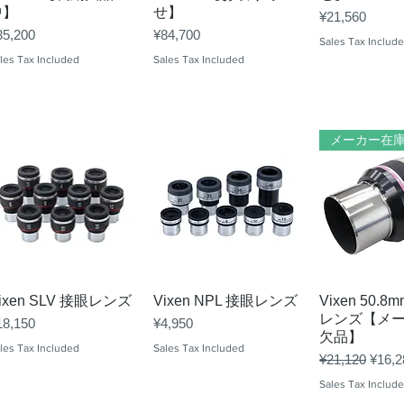
中】
せ】
Price
¥21,560
ice
Price
35,200
¥84,700
Sales Tax Includ
les Tax Included
Sales Tax Included
Quick View
Quick View
Quick 
ixen SLV 接眼レンズ
Vixen NPL 接眼レンズ
Vixen 50.
レンズ【メ
ice
Price
18,150
¥4,950
欠品】
les Tax Included
Sales Tax Included
Regular Price
Sale 
¥21,120
¥16,2
Sales Tax Includ