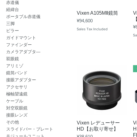
赤道儀
経緯台
Quick View
Vixen A105MⅡ鏡筒
V
ポータブル赤道儀
Price
¥94,600
三脚
Pr
¥
Sales Tax Included
ピラー
Sa
ガイドマウント
ファインダー
カメラアダプタ―
双眼鏡
アリミゾ
鏡筒バンド
接眼アダプター
アクセサリ
極軸望遠鏡
ケーブル
対空双眼鏡
接眼レンズ
その他
Quick View
Vixen レデューサー
V
HD【お取り寄せ】
H
スライドバー・プレート
F
モジュールユニット
Price
¥38,610