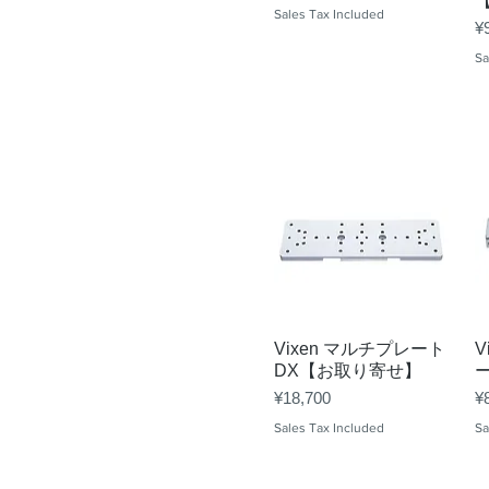
Sales Tax Included
Pr
¥
Sa
Quick View
Vixen マルチプレート
V
DX【お取り寄せ】
Price
Pr
¥18,700
¥
Sales Tax Included
Sa