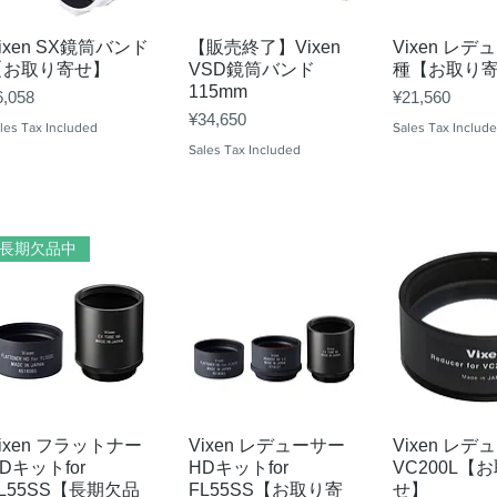
Quick View
Quick View
Quick 
ixen SX鏡筒バンド
【販売終了】Vixen
Vixen レデ
【お取り寄せ】
VSD鏡筒バンド
種【お取り
115mm
ice
Price
6,058
¥21,560
Price
¥34,650
les Tax Included
Sales Tax Includ
Sales Tax Included
長期欠品中
Quick View
Quick View
Quick 
ixen フラットナー
Vixen レデューサー
Vixen レデ
Dキットfor
HDキットfor
VC200L【
L55SS【長期欠品
FL55SS【お取り寄
せ】