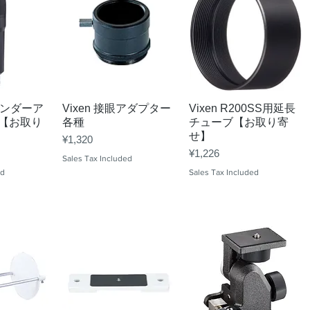
View
Quick View
Quick View
ァインダーア
Vixen 接眼アダプター
Vixen R200SS用延長
0【お取り
各種
チューブ【お取り寄
せ】
Price
¥1,320
Price
¥1,226
Sales Tax Included
ed
Sales Tax Included