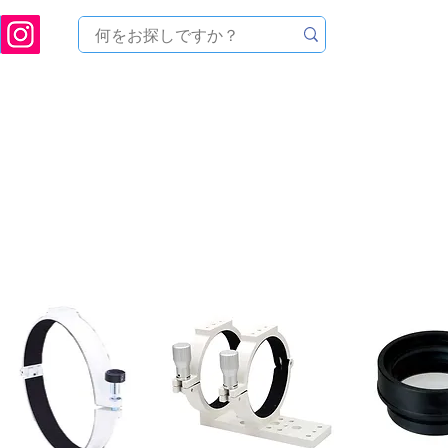
ukuoka Prefecture [Astronomical House TOMITA] Astronomical Telescope Sales | Equi
中のセール
製品を探す
メンテナンス
イベント