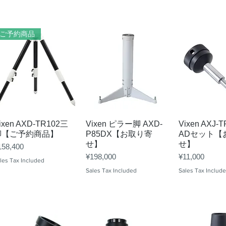
ご予約商品
Quick View
Quick View
Quick 
ixen AXD-TR102三
Vixen ピラー脚 AXD-
Vixen AXJ
脚【ご予約商品】
P85DX【お取り寄
ADセット【
せ】
せ】
ice
158,400
Price
Price
¥198,000
¥11,000
les Tax Included
Sales Tax Included
Sales Tax Includ