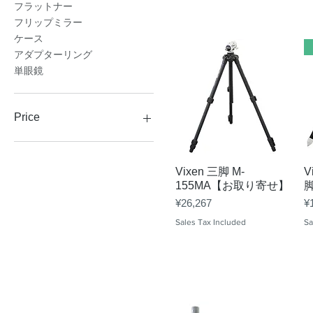
フラットナー
フリップミラー
ケース
アダプターリング
単眼鏡
Price
¥935
¥1,969,000
Quick View
Vixen 三脚 M-
V
155MA【お取り寄せ】
Price
Pr
¥26,267
¥
Sales Tax Included
Sa