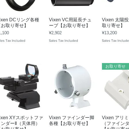
Quick View
Quick View
Quick 
ixen DCリング各種
Vixen VC用延長チュ
Vixen 太
【お取り寄せ】
ーブ【お取り寄せ】
取り寄せ】
ice
Price
Price
1,100
¥2,902
¥13,200
les Tax Included
Sales Tax Included
Sales Tax Includ
お取り寄せ
Quick View
Quick View
Quick 
ixen XYスポットファ
Vixen ファインダー脚
Vixen ア
インダーⅡ（天体用）
各種【お取り寄せ】
（ファイン