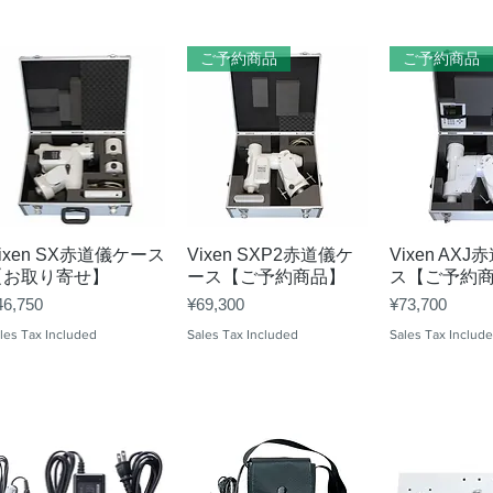
ご予約商品
ご予約商品
Quick View
Quick View
Quick 
ixen SX赤道儀ケース
Vixen SXP2赤道儀ケ
Vixen AX
【お取り寄せ】
ース【ご予約商品】
ス【ご予約
ice
Price
Price
46,750
¥69,300
¥73,700
les Tax Included
Sales Tax Included
Sales Tax Includ