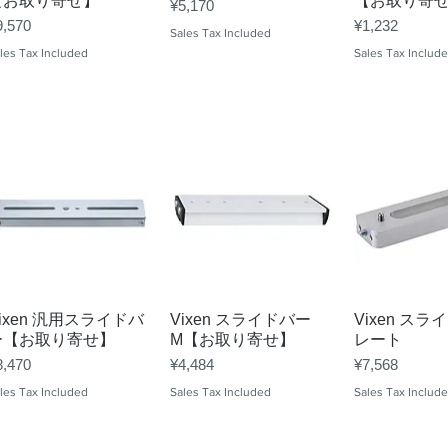
【お取り寄せ】
【お取り寄
Price
¥5,170
ice
Price
9,570
¥1,232
Sales Tax Included
les Tax Included
Sales Tax Includ
Quick View
Quick View
Quick 
ixen 汎用スライドバ
Vixen スライドバー
Vixen ス
ー【お取り寄せ】
M【お取り寄せ】
レート
ice
Price
Price
8,470
¥4,484
¥7,568
les Tax Included
Sales Tax Included
Sales Tax Includ