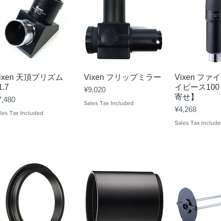
Quick View
Quick View
Quick 
ixen 天頂プリズム
Vixen フリップミラー
Vixen フ
1.7
イピース10
Price
¥9,020
寄せ】
ice
7,480
Sales Tax Included
Price
¥4,268
les Tax Included
Sales Tax Includ