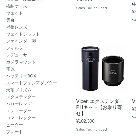
格納ケース
Sales Tax Included
Pr
¥
ウエイト
雲台
Sa
補整レンズ
ウェイトシャフト
ファインダー脚
フィルター
レデューサー
カメラマウント
電源
バッテリーBOX
スマートフォンアダプター
天頂プリズム
エクステンダー
Quick View
Vixen エクステンダー
V
バローレンズ
PHキット【お取り寄
Pr
¥
エンコーダー
せ】
Sa
コマコレクター
Price
¥102,300
ヒーター
Sales Tax Included
プレート