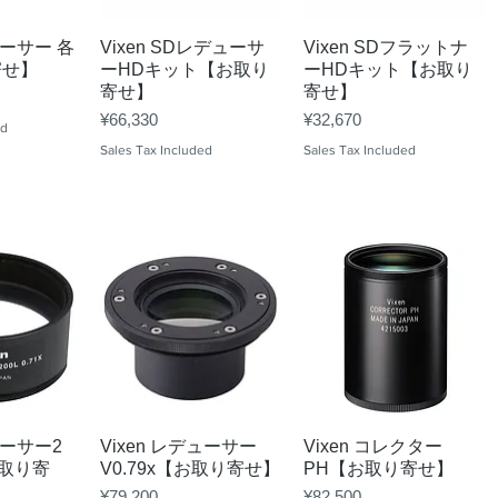
View
Quick View
Quick View
ューサー 各
Vixen SDレデューサ
Vixen SDフラットナ
寄せ】
ーHDキット【お取り
ーHDキット【お取り
寄せ】
寄せ】
Price
Price
¥66,330
¥32,670
ed
Sales Tax Included
Sales Tax Included
View
Quick View
Quick View
ューサー2
Vixen レデューサー
Vixen コレクター
お取り寄
V0.79x【お取り寄せ】
PH【お取り寄せ】
Price
Price
¥79,200
¥82,500