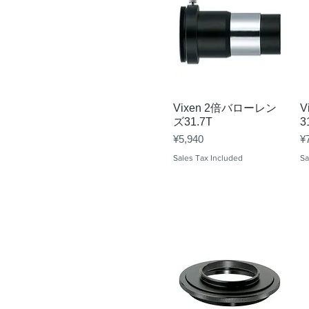
Quick View
Vixen 2倍バローレン
V
ズ31.7T
3
Price
Pr
¥5,940
¥
Sales Tax Included
Sa