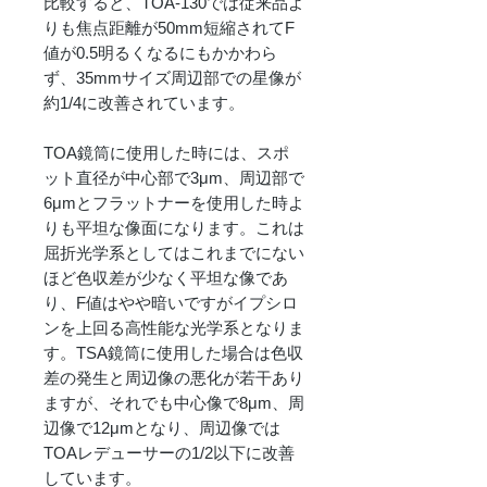
比較すると、TOA-130では従来品よ
りも焦点距離が50mm短縮されてF
値が0.5明るくなるにもかかわら
ず、35mmサイズ周辺部での星像が
約1/4に改善されています。
TOA鏡筒に使用した時には、スポ
ット直径が中心部で3μm、周辺部で
6μmとフラットナーを使用した時よ
りも平坦な像面になります。これは
屈折光学系としてはこれまでにない
ほど色収差が少なく平坦な像であ
り、F値はやや暗いですがイプシロ
ンを上回る高性能な光学系となりま
す。TSA鏡筒に使用した場合は色収
差の発生と周辺像の悪化が若干あり
ますが、それでも中心像で8μm、周
辺像で12μmとなり、周辺像では
TOAレデューサーの1/2以下に改善
しています。