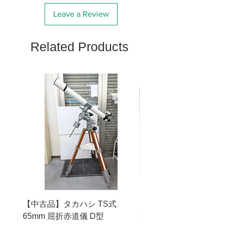
Leave a Review
Related Products
【中古品】タカハシ TS式
【中古品】ZWO EAF-
65mm 屈折赤道儀 D型
デル）温度センサー付