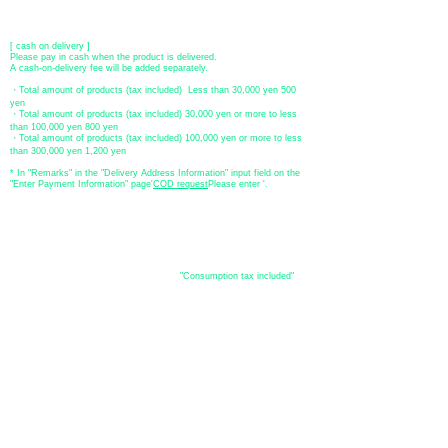
Account number: Ordinary
2390218
Account name: Yugengaishatomita
​ *Transfer fees are the responsibility of the customer.
[ cash on delivery ]
Please pay in cash when the product is delivered.
A cash-on-delivery fee will be added separately.
・Total amount of products (tax included) Less than 30,000 yen 500
yen
・Total amount of products (tax included) 30,000 yen or more to less
than 100,000 yen 800 yen
・Total amount of products (tax included) 100,000 yen or more to less
than 300,000 yen 1,200 yen
* In "Remarks" in the "Delivery Address Information" input field on the
"Enter Payment Information" page
​'
COD request
Please enter '.
About the
displayed price
・The prices listed in the online shop are
"Consumption tax included"
is
the price.
About delivery and
shipping
​Shipping
・
Nationwide ¥500 (tax included)
・Nationwide shipping is free for purchases totaling 33,000 yen (tax
included) or more.
*Excludes some products such as used items and consignment items.