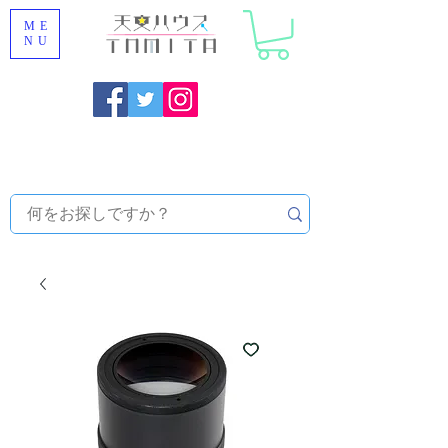
ME
NU
Onojo City, Fukuoka Prefecture [Astronomical House
TOMITA] Astronomical Telescope Sales | Equipment and
Observatory Maintenance |