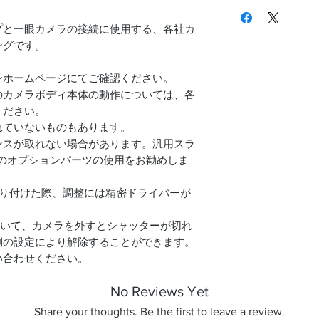
重さ
ソニーα、コニカ
マイクロフォー
プと一眼カメラの接続に使用する、各社カ
取付部ネジ
フォーサーズ用
ングです。
ソニーE用
取付可能一眼カメ
ペンタックスK
ンホームページにてご確認ください。
（フィルムカメラ
ミノルタ用（MF
のカメラボディ本体の動作については、各
Cマウント用
ください。
れていないものもあります。
ンスが取れない場合があります。汎用スラ
のオプションパーツの使用をお勧めしま
取り付けた際、調整には精密ドライバーが
おいて、カメラを外すとシャッターが切れ
側の設定により解除することができます。
い合わせください。
No Reviews Yet
Share your thoughts. Be the first to leave a review.