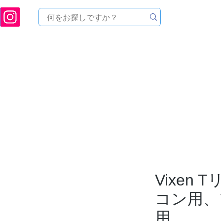
ukuoka Prefecture [Astronomical House TOMITA] Astronomical Telescope Sales | Equi
中のセール
製品を探す
メンテナンス
イベント
Vixen
コン用、
用