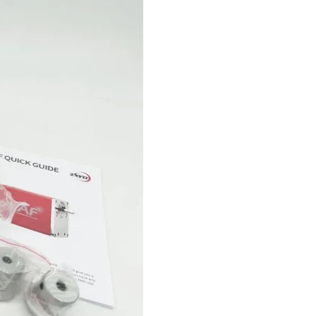
D5000、D5100、
D5200、D5300、
D5500、D5600、
D3000、D3100、
D3200、D3300、
D3400、
D3500
【フジフイルム】
S1Pro、S2Pro、
S3Pro、S5Pro