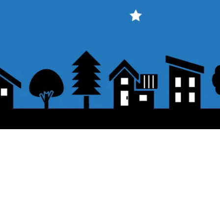
About the displayed price
 button.
・The prices listed in the online shop
opping cart and click "Proceed to