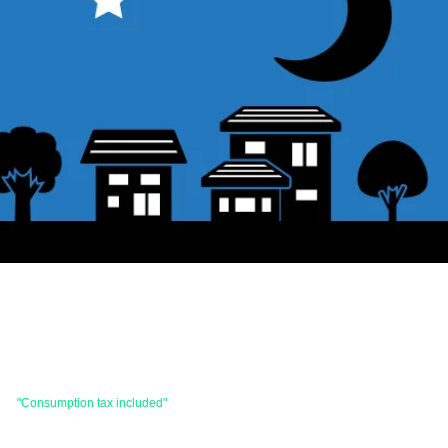
 are
"Consumption tax included"
is the price.