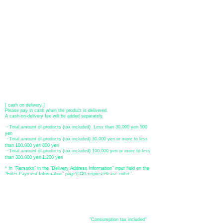
encrypted with SSL before being sent.)
●Paypal payment
You can pay with Paypal by credit card or bank account.
●Offline payment (bank transfer, postal transfer, cash on delivery)
[Regional Bank]
Transfer account: Bank of Fukuoka, Kasuga branch
Account number: Ordinary 23232
​ account name: Yu) Tomita
​ *Transfer fees are the responsibility of the customer.
[postal transfer]
Transfer account: Japan Post Bank 768 branch
Account number: Ordinary
2390218
Account name: Yugengaishatomita
​ *Transfer fees are the responsibility of the customer.
[ cash on delivery ]
Please pay in cash when the product is delivered.
A cash-on-delivery fee will be added separately.
・Total amount of products (tax included) Less than 30,000 yen 500
yen
・Total amount of products (tax included) 30,000 yen or more to less
than 100,000 yen 800 yen
・Total amount of products (tax included) 100,000 yen or more to less
than 300,000 yen 1,200 yen
* In "Remarks" in the "Delivery Address Information" input field on the
"Enter Payment Information" page
​'
COD request
Please enter '.
About the
displayed price
・The prices listed in the online shop are
"Consumption tax included"
is