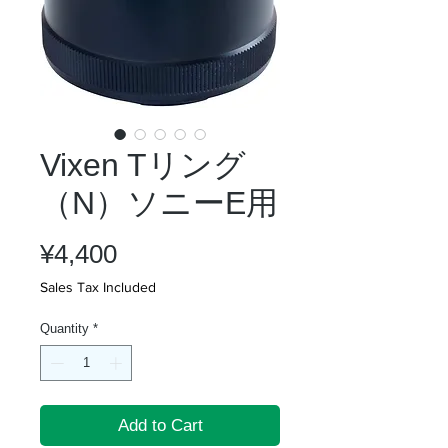
Vixen Tリング
（N）ソニーE用
Price
¥4,400
Sales Tax Included
Quantity
*
Add to Cart