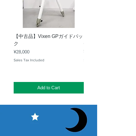
【中古品】Vixen GPガイドパッ
【中古品】タカハシ TS
ク
65mm 屈折赤道儀 D型
Price
Price
¥28,000
¥50,000
Sales Tax Included
Sales Tax Included
Add to Cart