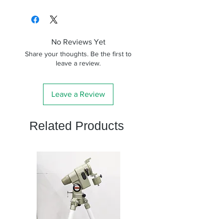
重さ
113g
ソニーα、コニカミノルタα、ミ
ノルタα用
取付
42mm (p＝0.75)
マイクロフォーサーズ用
部ネ
No Reviews Yet
フォーサーズ用
ジ
ソニーE用
Share your thoughts. Be the first to
leave a review.
ペンタックスK、ビクセン、リコ
取付
α9、α9Ⅱ、α7、α7Ⅲ、
ー、コシナ用
可能
α7S、α7SⅡ、α7R、
ミノルタ用（MF）
一眼
α7RⅢ、α7RⅣ、α7RⅡ、
Leave a Review
Cマウント用
カメ
α7Ⅱ、α7SⅡ、α6000、
ラ名
α6600、α6500、
Related Products
（デ
α6400、α6300、
ジタ
α6100、α5000、
ルカ
α5100、QX1、 NEX-7、
メ
NEX-6、NEX-5N、NEX-
ラ）
5R、NEX-5T、NEX-5、
NEX-3、NEX-3N、NEX-
C3、NEX-F3