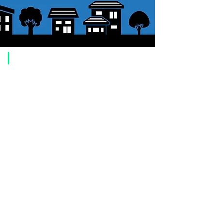
​Usage guide
About how to order
1. Select a product and click the "Add to Cart" button.
2. Check the items you have added to your shopping cart and click
"Proceed to checkout" or "Proceed to payment: Paypal".
3. Enter the delivery address information.
4. Select shipping method
5. Select payment method [credit/debit card, PayPal,
Offline payment
(bank transfer, postal transfer, cash on delivery)]
6. Confirm your order and click the purchase button.
About payment
You can choose to pay by credit card, Paypal, or bank transfer
(prepayment).
●
credit card payment
[VISA, MasterCard, JCB, American Express, DISCOVER, Diners
Club
] is available. Only lump sum payment is accepted as payment
method.
​ (Don't worry, the input contents such as card information will be