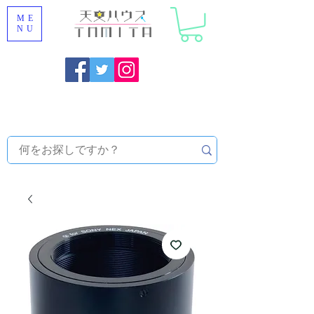
ME
NU
Onojo City, Fukuoka Prefecture [Astronomical House
TOMITA] Astronomical Telescope Sales | Equipment and
Observatory Maintenance |