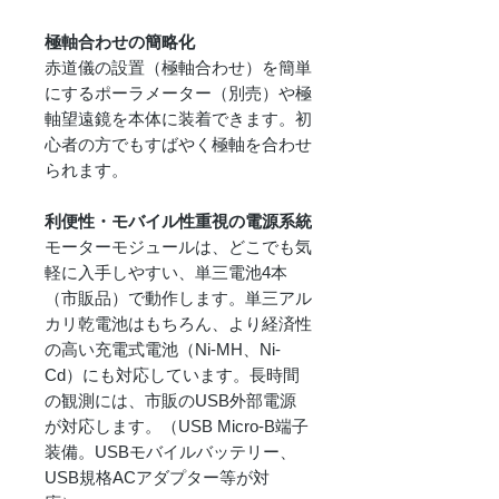
極軸合わせの簡略化
赤道儀の設置（極軸合わせ）を簡単
にするポーラメーター（別売）や極
軸望遠鏡を本体に装着できます。初
心者の方でもすばやく極軸を合わせ
られます。
利便性・モバイル性重視の電源系統
モーターモジュールは、どこでも気
軽に入手しやすい、単三電池4本
（市販品）で動作します。単三アル
カリ乾電池はもちろん、より経済性
の高い充電式電池（Ni-MH、Ni-
Cd）にも対応しています。長時間
の観測には、市販のUSB外部電源
が対応します。（USB Micro-B端子
装備。USBモバイルバッテリー、
USB規格ACアダプター等が対