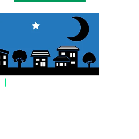
ーラ
ー接
続端
子
外部
USB Micro-B型（DC4.4
電源
～5.26V）
端子
電源
単三乾電池4本（アルカ
（市
リ乾電池、Ni-MH電
販
池、Ni-Cd電池）または
​Usage guide
品）
USB出力付外部電源
（※）
About how to order
連続
約4時間（約20℃、アル
1. Select a product and click the "Add to Cart" button.
2. Check the items you have added to your shopping cart and click
動作
カリ乾電池使用、6kg搭
"Proceed to checkout" or "Proceed to payment: Paypal".
3. Enter the delivery address information.
時間
載時）
4. Select shipping method
5. Select payment method [credit/debit card, PayPal,
Offline payment
（電
(bank transfer, postal transfer, cash on delivery)]
6. Confirm your order and click the purchase button.
池使