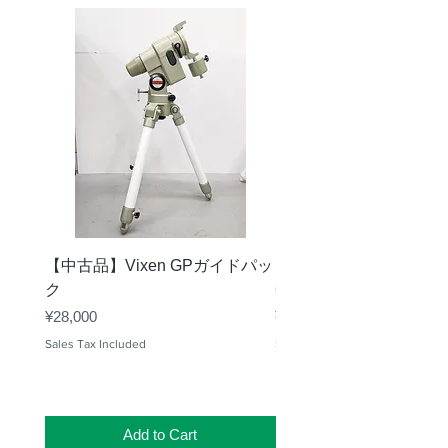
方位
微動
極軸
タンジェントスクリュ
設定
ー式、ツマミ付
高度
微動
駆動
パルスモーターによる
電動駆動
追尾
STAR BOOK ONEコン
【中古品】Vixen GPガイドパッ
【中古品】タカハシ TS
トローラーによる高精
ク
65mm 屈折赤道儀 D型
度追尾
Price
Price
¥28,000
¥50,000
搭載
約6kg
Sales Tax Included
Sales Tax Included
可能
重量
コン
D-SUB9PINオス
Add to Cart
トロ