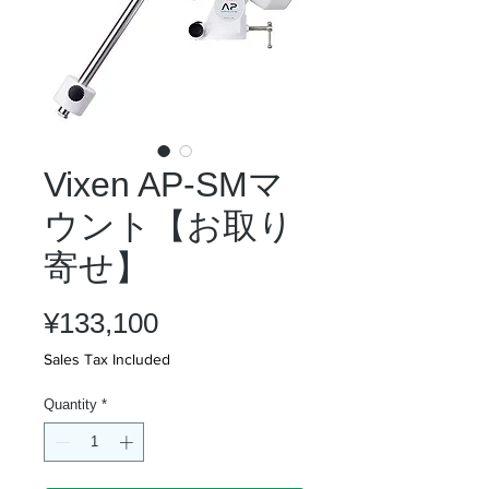
Vixen AP-SMマ
ウント【お取り
寄せ】
Price
¥133,100
Sales Tax Included
Quantity
*