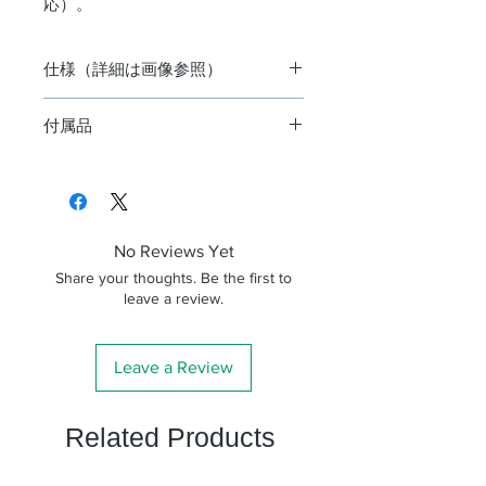
応）。
仕様（詳細は画像参照）
赤経
ウォームホイルによる
付属品
微動
全周微動（電動）
ウェイト1kg×1個
カラー星空ガイドブック
赤緯
ウォームホイルによる
星座早見盤
微動
全周微動（手動）
STAR BOOK ONEコントローラ
No Reviews Yet
ー
ウェ
φ20mm・スチール製
Share your thoughts. Be the first to
イト
leave a review.
軸
極軸
別売（極軸望遠鏡PF-LII
Leave a Review
望遠
対応）
鏡
Related Products
極軸
ダブルスクリュー式、
設定
ツマミ付