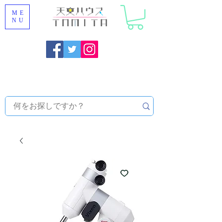
ME
NU
Onojo City, Fukuoka Prefecture [Astronomical House
TOMITA] Astronomical Telescope Sales | Equipment and
Observatory Maintenance |