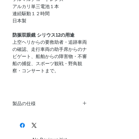
アルカリ単三電池１本
連続駆動１２時間
日本製
防振双眼鏡 シリウス12の用途
上空ヘリからの要救助者・追跡車両
の確認、走行車両の助手席からのナ
ビゲート、船舶からの障害物・不審
船の捕捉、スポーツ観戦・野鳥観
察・コンサートまで。
製品の仕様
望遠倍
12倍
率
対物レ
21mm