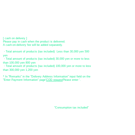
Transfer account: Bank of Fukuoka, Kasuga branch
Account number: Ordinary 23232
​ account name: Yu) Tomita
​ *Transfer fees are the responsibility of the customer.
[postal transfer]
Transfer account: Japan Post Bank 768 branch
Account number: Ordinary
2390218
Account name: Yugengaishatomita
​ *Transfer fees are the responsibility of the customer.
[ cash on delivery ]
Please pay in cash when the product is delivered.
A cash-on-delivery fee will be added separately.
・Total amount of products (tax included) Less than 30,000 yen 500
yen
・Total amount of products (tax included) 30,000 yen or more to less
than 100,000 yen 800 yen
・Total amount of products (tax included) 100,000 yen or more to less
than 300,000 yen 1,200 yen
* In "Remarks" in the "Delivery Address Information" input field on the
"Enter Payment Information" page
​'
COD request
Please enter '.
About the
displayed price
・The prices listed in the online shop are
"Consumption tax included"
is
the price.
About delivery and
shipping