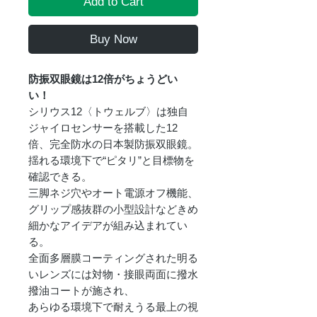
Add to Cart
Buy Now
防振双眼鏡は12倍がちょうどい
い！
シリウス12〈トウェルブ〉は独自
ジャイロセンサーを搭載した12
倍、完全防水の日本製防振双眼鏡。
揺れる環境下で“ピタリ”と目標物を
確認できる。
三脚ネジ穴やオート電源オフ機能、
グリップ感抜群の小型設計などきめ
細かなアイデアが組み込まれてい
る。
全面多層膜コーティングされた明る
いレンズには対物・接眼両面に撥水
撥油コートが施され、
あらゆる環境下で耐えうる最上の視