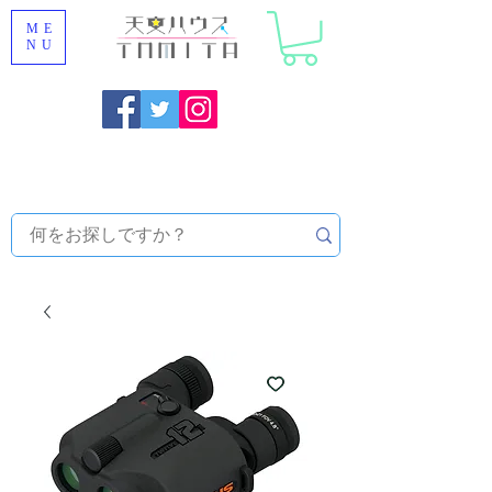
ME
NU
Onojo City, Fukuoka Prefecture [Astronomical House
TOMITA] Astronomical Telescope Sales | Equipment and
Observatory Maintenance |