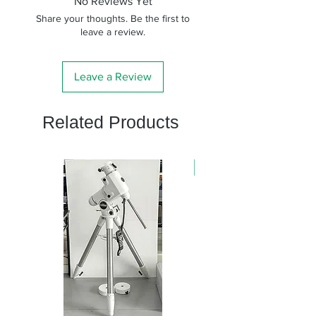
No Reviews Yet
ンズ有
Share your thoughts. Be the first to
効径
leave a review.
実視界
4.8°
(FOV)
Leave a Review
見掛け
57.6°
Related Products
視界
ひとみ
1.8mm
径
新商品
アイレ
11mm
リーフ
最短合
2.7m
焦距離
防水性
完全防水 IPX7
能