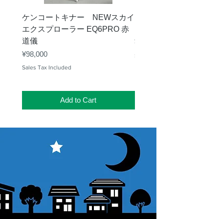
電池寿
連続12時間（センサ
ケンコートキナー NEWスカイ
タカハシ 天頂プリズム
命
ー駆動時）
エクスプローラー EQ6PRO 赤
ー（KA00548）【お
道儀
Price
¥11,000
オート
無操作かつ静止時30
Price
¥98,000
オフ機
分間で電源自動オフ
Sales Tax Included
能
Sales Tax Included
電源
単三アルカリ乾電池
１本
Add to Cart
三脚ネ
○（ハンズフリー使用
ジ穴
可能）
サイズ
幅119×奥行131×高さ
52mm
重量
438g(電池含まず)
標準本
￥77,000（￥84,700）
体価格