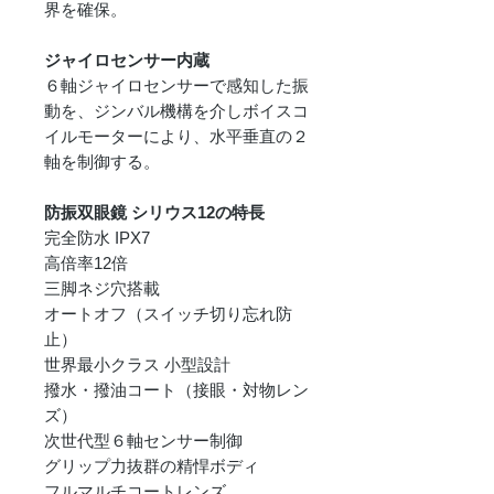
界を確保。
ジャイロセンサー内蔵
６軸ジャイロセンサーで感知した振
動を、ジンバル機構を介しボイスコ
イルモーターにより、水平垂直の２
軸を制御する。
防振双眼鏡 シリウス12の特長
完全防水 IPX7
高倍率12倍
三脚ネジ穴搭載
オートオフ（スイッチ切り忘れ防
止）
世界最小クラス 小型設計
撥水・撥油コート（接眼・対物レン
ズ）
次世代型６軸センサー制御
グリップ力抜群の精悍ボディ
フルマルチコートレンズ