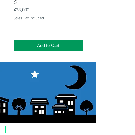
ク
65mm 屈折赤道儀 D型
Price
Price
¥28,000
¥50,000
Sales Tax Included
Sales Tax Included
Add to Cart
​Usage guide