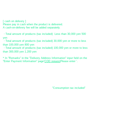
[postal transfer]
Transfer account: Japan Post Bank 768 branch
Account number: Ordinary
2390218
Account name: Yugengaishatomita
​ *Transfer fees are the responsibility of the customer.
[ cash on delivery ]
Please pay in cash when the product is delivered.
A cash-on-delivery fee will be added separately.
・Total amount of products (tax included) Less than 30,000 yen 500
yen
・Total amount of products (tax included) 30,000 yen or more to less
than 100,000 yen 800 yen
・Total amount of products (tax included) 100,000 yen or more to less
than 300,000 yen 1,200 yen
* In "Remarks" in the "Delivery Address Information" input field on the
"Enter Payment Information" page
​'
COD request
Please enter '.
About the
displayed price
・The prices listed in the online shop are
"Consumption tax included"
is
the price.
About delivery and
shipping
​Shipping
・
Nationwide ¥500 (tax included)
・Nationwide shipping is free for purchases totaling 33,000 yen (tax
included) or more.