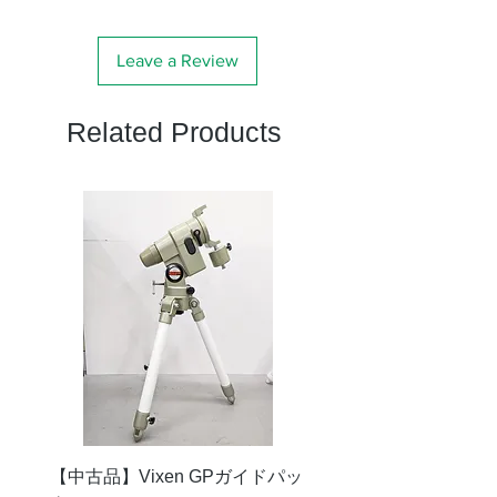
サーズ
用対応
Leave a Review
一般用
ニコン、キャノン
対応
〈MF〉、フジフィル
Related Products
ムX、ミノルタ
〈MF〉、ソニーα、
コニカミノルタα、ミ
ノルタα、ソニーE、
マイクロフォーサー
ズ、ペンタックス、コ
ニカ、ヤシカ
【中古品】Vixen GPガイドパッ
【中古品】タカハシ TS