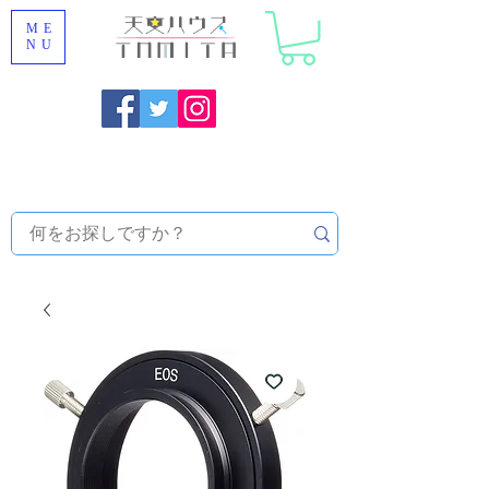
ME
NU
Onojo City, Fukuoka Prefecture [Astronomical House
TOMITA] Astronomical Telescope Sales | Equipment and
Observatory Maintenance |