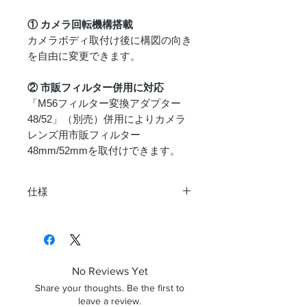
① カメラ回転機構搭載
カメラボディ取付け後に構図の向き
を自由に変更できます。
② 市販フィルター併用に対応
「M56フィルター変換アダプター
48/52」（別売）併用によりカメラ
レンズ用市販フィルター
48mm/52mmを取付けできます。
仕様
サイズ
径72×厚さ20mm
重さ
50g
No Reviews Yet
EOS、
キャノンEOS、フォ
Share your thoughts. Be the first to
フォー
ーサーズ
leave a review.