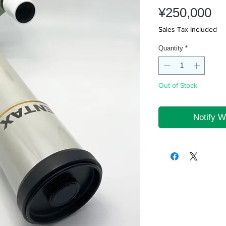
Pr
¥250,000
Sales Tax Included
Quantity
*
Out of Stock
Notify W