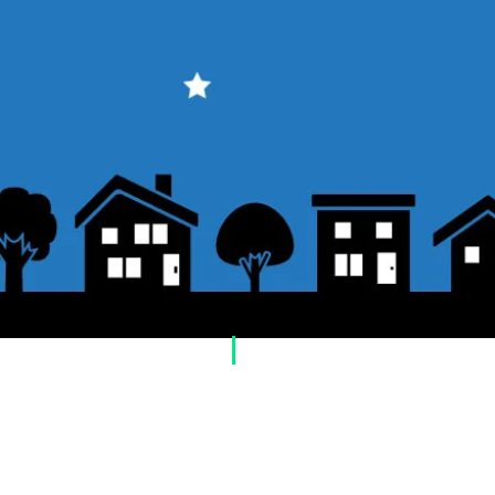
​Usage guide
About how to order
1. Select a product and click the "Add to Cart"