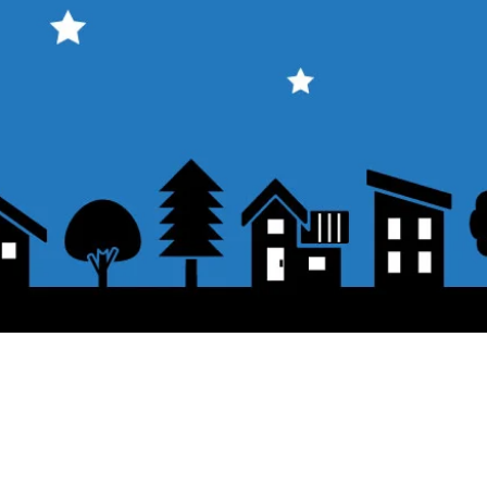
About the displayed price
 button.
・The prices listed in the online shop