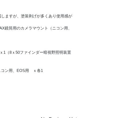
属しますが、塗装剥げが多くあり使用感が
TAX鏡筒用のカメラマウント（ニコン用、
体 ｘ1（8ｘ50ファインダー暗視野照明装置
ニコン用、EOS用 ｘ各1