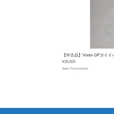
【中古品】Vixen GPガイ
Price
¥28,000
Sales Tax Included