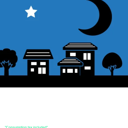
 are
"Consumption tax included"
is the price.