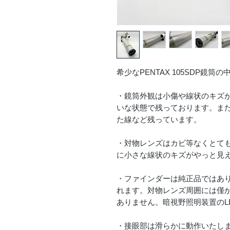
希少なPENTAX 105SDP鏡筒
・鏡筒外観は小傷や線状のキズ
いな状態で残っております。ま
た線など残っています。
・対物レンズはカビ等なくとて
に小さな線状のキズがやっと見
・ファインダーは純正品ではあ
れます。対物レンズ周囲には僅
ありません。暗視野照明装置のL
・接眼部は滑らかに動作いたし