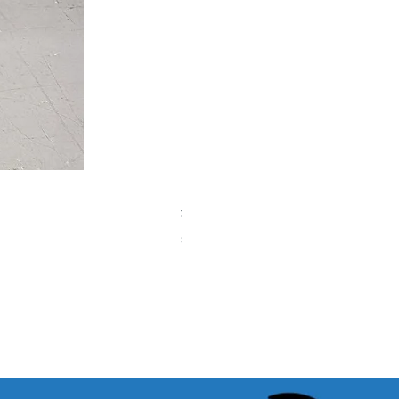
【中古品】タカハシ TS式 65mm
Price
¥50,000
Sales Tax Included