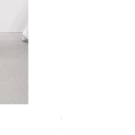
【中古品】タカハシ TS式 65mm
Price
¥50,000
Sales Tax Included