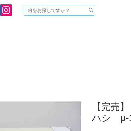
ukuoka Prefecture [Astronomical House TOMITA] Astronomical Telescope Sales | Equi
中のセール
製品を探す
メンテナンス
イベント
【完売】
ハシ μ-