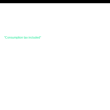
 are
"Consumption tax included"
is the price.
hases totaling 33,000 yen (tax included) or
d items and consignment items.
items will be shipped within 7 business days after