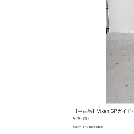
【中古品】Vixen GPガイ
Price
¥28,000
Sales Tax Included