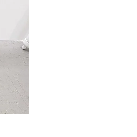
【中古品】タカハシ TS式 65mm
Price
¥50,000