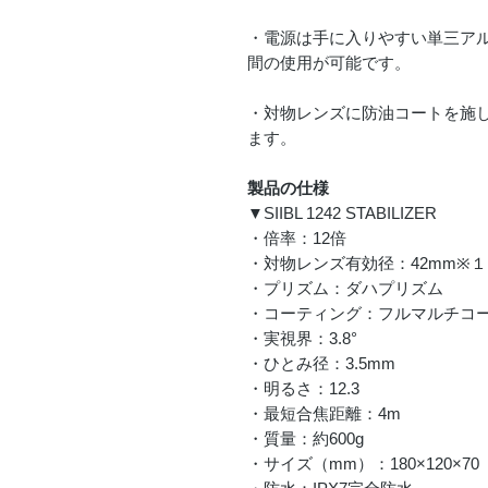
・電源は手に入りやすい単三アル
間の使用が可能です。
・対物レンズに防油コートを施
ます。
製品の仕様
▼SIIBL 1242 STABILIZER
・倍率：12倍
・対物レンズ有効径：42mm※１
・プリズム：ダハプリズム
・コーティング：フルマルチコ
・実視界：3.8°
・ひとみ径：3.5mm
・明るさ：12.3
・最短合焦距離：4m
・質量：約600g
・サイズ（mm）：180×120×70