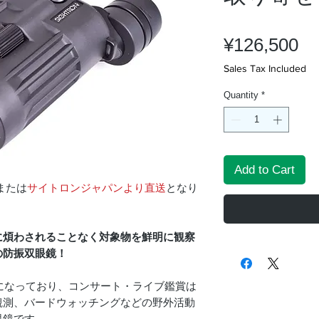
Pr
¥126,500
Sales Tax Included
Quantity
*
Add to Cart
または
サイトロンジャパンより直送
となり
に煩わされることなく対象物を鮮明に観察
の防振双眼鏡！
様になっており、コンサート・ライブ鑑賞は
観測、バードウォッチングなどの野外活動
眼鏡です。