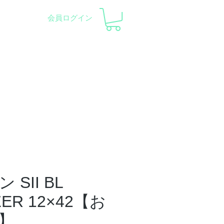
会員ログイン
pment and Observatory
会社概要
サポート
SII BL
IZER 12×42【お
】