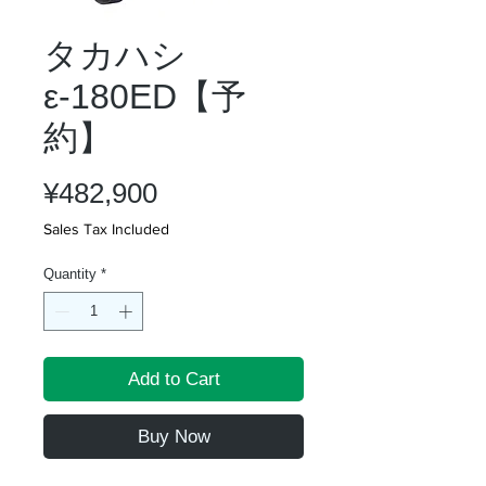
タカハシ
ε-180ED【予
約】
Price
¥482,900
Sales Tax Included
Quantity
*
Add to Cart
Buy Now