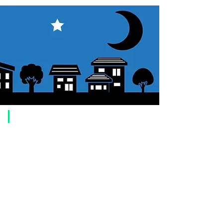
​Usage guide
About how to order
1. Select a product and click the "Add to Cart" button.
2. Check the items you have added to your shopping cart and click
"Proceed to checkout" or "Proceed to payment: Paypal".
3. Enter the delivery address information.
4. Select shipping method
5. Select payment method [credit/debit card, PayPal,
Offline payment
(bank transfer, postal transfer, cash on delivery)]
6. Confirm your order and click the purchase button.
About payment