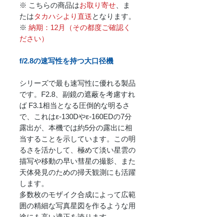
※ こちらの商品は
お取り寄せ
、ま
たは
タカハシより直送
となります。
※
納期：12月（その都度ご確認く
ださい）
f/2.8の速写性を持つ大口径機
シリーズで最も速写性に優れる製品
です。F2.8、副鏡の遮蔽を考慮すれ
ば F3.1相当となる圧倒的な明るさ
で、これはε-130Dやε-160EDの7分
露出が、本機では約5分の露出に相
当することを示しています。この明
るさを活かして、極めて淡い星雲の
描写や移動の早い彗星の撮影、また
天体発見のための掃天観測にも活躍
します。
多数枚のモザイク合成によって広範
囲の精細な写真星図を作るような用
途にも高い適正を誇ります。