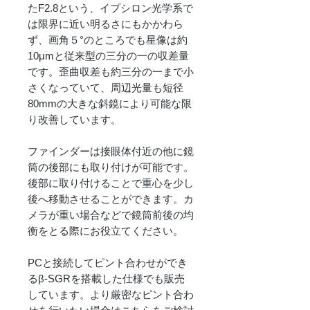
たF2.8という、イプシロン光学系で
は限界に近い明るさにもかかわら
ず、画角５°のところでも星像は約
10μmと従来型の三分の一の収差量
です。歪曲収差も約三分の一まで小
さくなっていて、周辺光量も短径
80mmの大きな斜鏡により可能な限
り改善しています。
ファインダーは接眼体付近の他に鏡
筒の後部にも取り付けが可能です。
後部に取り付けることで重心を少し
後へ移動させることができます。カ
メラが重い場合などで鏡筒前後の均
衡をとる際にお役立てください。
PCと接続してピント合わせができ
るβ-SGRを搭載した仕様でも販売
しています。より厳密なピント合わ