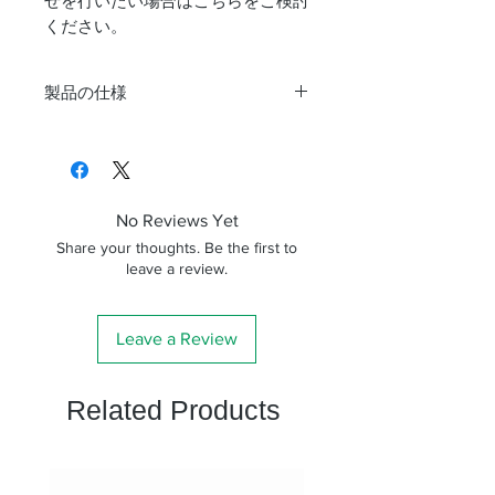
せを行いたい場合はこちらをご検討
ください。
製品の仕様
形式
ハイパーボライド・
アストロカメラ
鏡筒
ε-180ED
No Reviews Yet
Share your thoughts. Be the first to
鏡筒径
232mm
leave a review.
有効口径
180mm
Leave a Review
鏡筒全長
570mm
Related Products
焦点距離
500mm
口径比
1:2.8