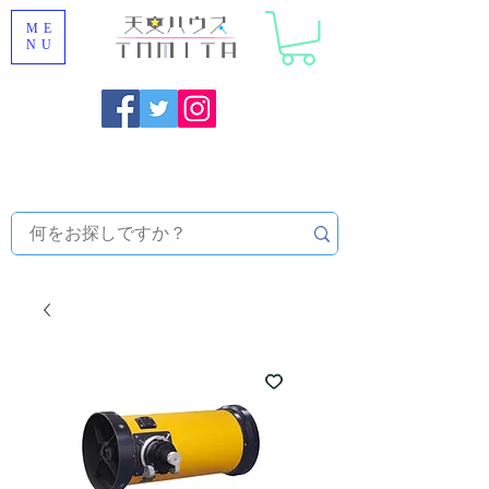
ME
NU
Onojo City, Fukuoka Prefecture [Astronomical House
TOMITA] Astronomical Telescope Sales | Equipment and
Observatory Maintenance |