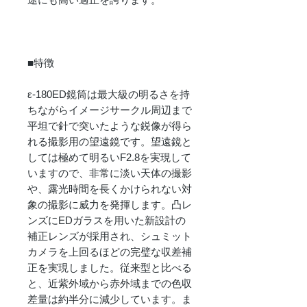
■特徴
ε-180ED鏡筒は最大級の明るさを持
ちながらイメージサークル周辺まで
平坦で針で突いたような鋭像が得ら
れる撮影用の望遠鏡です。望遠鏡と
しては極めて明るいF2.8を実現して
いますので、非常に淡い天体の撮影
や、露光時間を長くかけられない対
象の撮影に威力を発揮します。凸レ
ンズにEDガラスを用いた新設計の
補正レンズが採用され、シュミット
カメラを上回るほどの完璧な収差補
正を実現しました。従来型と比べる
と、近紫外域から赤外域までの色収
差量は約半分に減少しています。ま