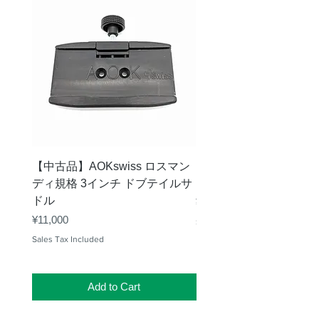
ファイン
別売
ダー・脚
質量
約10.7kg
その他
副鏡の遮蔽直径
80mm/
実効口径比 1:3.1
【中古品】AOKswiss ロスマン
【中古品】Vixen GP
ディ規格 3インチ ドブテイルサ
ク
ドル
Price
¥28,000
Price
¥11,000
Sales Tax Included
Sales Tax Included
Add to Cart